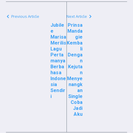
Previous Article
Next Article
Jubile
Prinsa
e
Manda
Marisa
gie
Merilis
Kemba
Lagu
li
Perta
Denga
manya
n
Berba
Kejuta
hasa
n
Indone
Menye
sia
nangk
Sendir
an
i
Single
Coba
Jadi
Aku