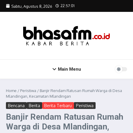
Lewati ke konten
22:57:01
Sabtu, Agustus 8, 2026
Main Menu
Home
/
Peristiwa
/
Banjir Rendam Ratusan Rumah Warga di Desa
Mlandingan, Kecamatan Mlandingan
Bencana
Berita
Berita Terbaru
Peristiwa
Banjir Rendam Ratusan Rumah
Warga di Desa Mlandingan,