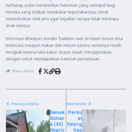
berharap, polisi memberikan hukuman yang setimpal bagi
mereka yang terlibat membakar keponakannya, untuk
menimbulkan efek jera agar kejadian serupa tidak menimpa
anak lainnya.
Informasi dihimpun, kondisi Saddam saat ini masih belum bisa
berbicara maupun makan dan minum karena mulutnya masih
bengkak karena luka bakar. Ia pun masih menggunakan
oksigen untuk mendapatkan bantuan pernafasan.
Share Article
Previous Article
Next Article
Nenek
Perku
Sutian
at
a (65)
Sinerg
Nyaris
itas