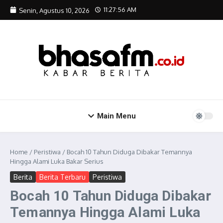
Lewati ke konten
11:27:57 AM
Senin, Agustus 10, 2026
Main Menu
Home
/
Peristiwa
/
Bocah 10 Tahun Diduga Dibakar Temannya
Hingga Alami Luka Bakar Serius
Berita
Berita Terbaru
Peristiwa
Bocah 10 Tahun Diduga Dibakar
Temannya Hingga Alami Luka