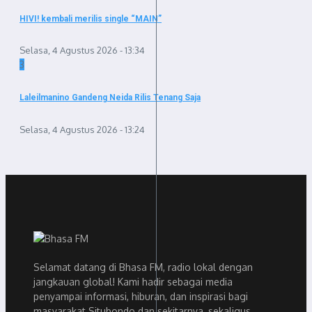
HIVI! kembali merilis single “MAIN”
Selasa, 4 Agustus 2026 - 13:34
3
Laleilmanino Gandeng Neida Rilis Tenang Saja
Selasa, 4 Agustus 2026 - 13:24
Selamat datang di Bhasa FM, radio lokal dengan
jangkauan global! Kami hadir sebagai media
penyampai informasi, hiburan, dan inspirasi bagi
masyarakat Situbondo dan sekitarnya, sekaligus