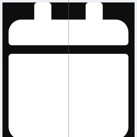
Lewati
ke
konten