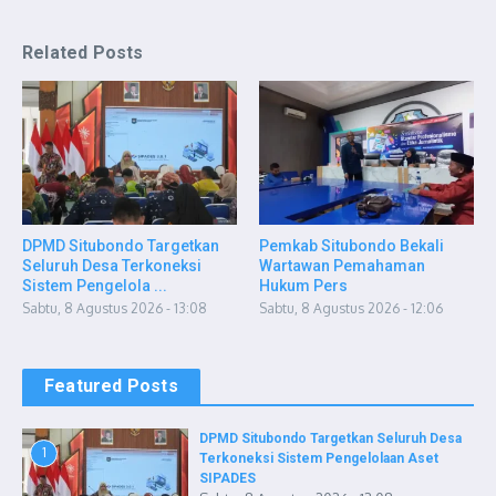
Related Posts
DPMD Situbondo Targetkan
Pemkab Situbondo Bekali
Seluruh Desa Terkoneksi
Wartawan Pemahaman
Sistem Pengelola ...
Hukum Pers
Sabtu, 8 Agustus 2026 - 13:08
Sabtu, 8 Agustus 2026 - 12:06
Featured Posts
DPMD Situbondo Targetkan Seluruh Desa
1
Terkoneksi Sistem Pengelolaan Aset
SIPADES