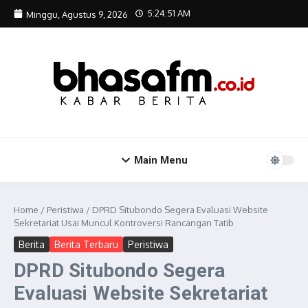
Lewati ke konten
5:24:52 AM
Minggu, Agustus 9, 2026
Main Menu
Home
/
Peristiwa
/
DPRD Situbondo Segera Evaluasi Website
Sekretariat Usai Muncul Kontroversi Rancangan Tatib
Berita
Berita Terbaru
Peristiwa
DPRD Situbondo Segera
Evaluasi Website Sekretariat