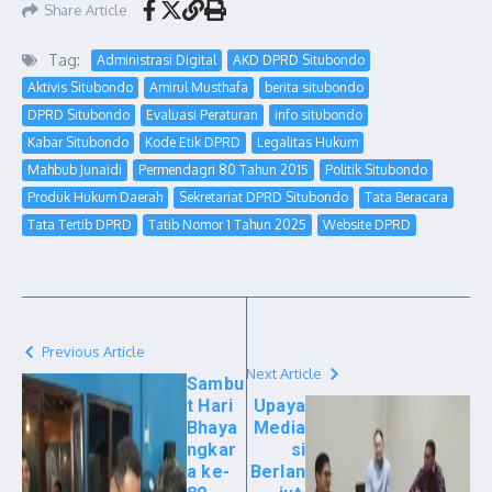
Share Article
Tag:
Administrasi Digital
AKD DPRD Situbondo
Aktivis Situbondo
Amirul Musthafa
berita situbondo
DPRD Situbondo
Evaluasi Peraturan
info situbondo
Kabar Situbondo
Kode Etik DPRD
Legalitas Hukum
Mahbub Junaidi
Permendagri 80 Tahun 2015
Politik Situbondo
Produk Hukum Daerah
Sekretariat DPRD Situbondo
Tata Beracara
Tata Tertib DPRD
Tatib Nomor 1 Tahun 2025
Website DPRD
Previous Article
Next Article
Sambu
t Hari
Upaya
Bhaya
Media
ngkar
si
a ke-
Berlan