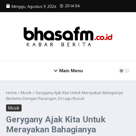
Lewati ke konten
20:14:04
Minggu, Agustus 9, 2026
Main Menu
Home
/
Musik
/
Gerygany Ajak Kita Untuk Merayakan Bahagianya
Bertemu Dengan Pasangan, Di Lagu Rusuk
Musik
Gerygany Ajak Kita Untuk
Merayakan Bahagianya