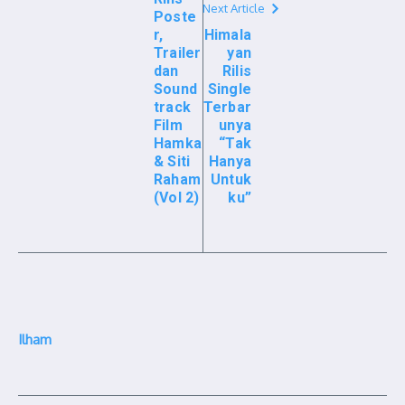
Next Article
Poste
r,
Himala
Trailer
yan
dan
Rilis
Sound
Single
track
Terbar
Film
unya
Hamka
“Tak
& Siti
Hanya
Raham
Untuk
(Vol 2)
ku”
Ilham