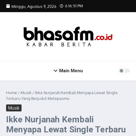
Lewati ke konten
6:16:52 PM
Minggu, Agustus 9, 2026
Main Menu
Home
/
Musik
/
Ikke Nurjanah Kembali Menyapa Lewat Single
Terbaru Yang Berjudul Melepasmu
Musik
Ikke Nurjanah Kembali
Menyapa Lewat Single Terbaru