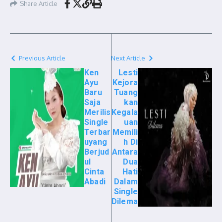
Share Article
Previous Article
Next Article
Ken
Lesti
Ayu
Kejora
Baru
Tuang
Saja
kan
Merilis
Kegala
Single
uan
Terbar
Memili
uyang
h Di
Berjud
Antara
ul
Dua
Cinta
Hati
Abadi
Dalam
Single
Dilema