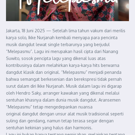
Jakarta, 18 Juni 2025 — Setelah lima tahun vakum dari merilis
karya solo, Ikke Nurjanah kembali menyapa para pencinta
musik dangdut lewat single terbarunya yang berjudul
“Melepasmu”. Lagu ini merupakan hasil cipta dari Nanang
Suwito, sosok pencipta lagu yang dikenal luas atas
kontribusinya dalam melahirkan karya-karya hits berwarna
dangdut klasik dan original. “Melepasmu” menjadi penanda
bahwa semangat berkesenian dan berekspresi tidak pernah
surut dalam diri Ikke Nurjanah. Musik dalam lagu ini digarap
oleh Hendro Saky, arranger kawakan yang dikenal melalui
sentuhan khasnya dalam dunia musik dangdut. Aransemen
“Melepasmu” tetap mengedepankan nuansa
original dangdut dengan unsur alat musik tradisional seperti
suling dan gendang, namun tetap terasa segar dengan
sentuhan kekinian yang halus dan harmonis.
Lagu ini bukan hanya tentang perpisahan, melainkan tentang