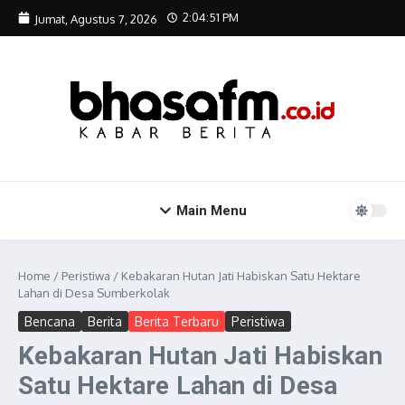
Lewati ke konten
2:04:52 PM
Jumat, Agustus 7, 2026
Main Menu
Home
/
Peristiwa
/
Kebakaran Hutan Jati Habiskan Satu Hektare
Lahan di Desa Sumberkolak
Bencana
Berita
Berita Terbaru
Peristiwa
Kebakaran Hutan Jati Habiskan
Satu Hektare Lahan di Desa