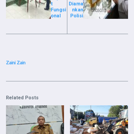
t
Diama
Fungsi
nkan
onal
Polisi
Zaini Zain
Related Posts