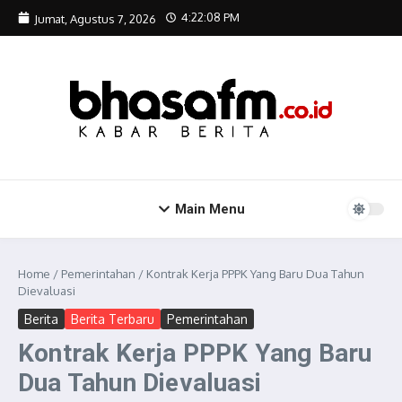
Lewati ke konten
4:22:09 PM
Jumat, Agustus 7, 2026
Main Menu
Home
/
Pemerintahan
/
Kontrak Kerja PPPK Yang Baru Dua Tahun
Dievaluasi
Berita
Berita Terbaru
Pemerintahan
Kontrak Kerja PPPK Yang Baru
Dua Tahun Dievaluasi