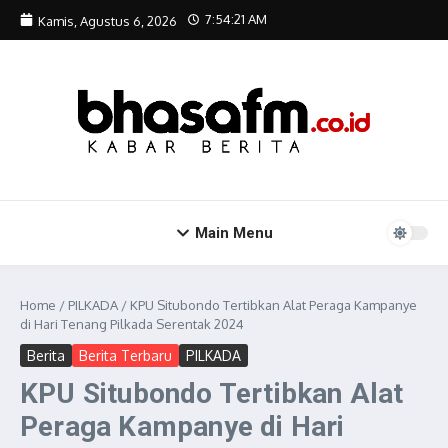
Lewati ke konten
7:54:22 AM
Kamis, Agustus 6, 2026
Main Menu
Home
/
PILKADA
/
KPU Situbondo Tertibkan Alat Peraga Kampanye
di Hari Tenang Pilkada Serentak 2024
Berita
Berita Terbaru
PILKADA
KPU Situbondo Tertibkan Alat
Peraga Kampanye di Hari