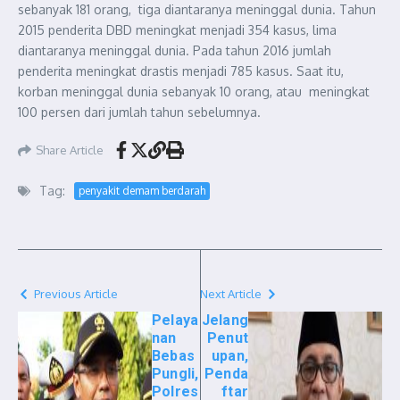
sebanyak 181 orang, tiga diantaranya meninggal dunia. Tahun
2015 penderita DBD meningkat menjadi 354 kasus, lima
diantaranya meninggal dunia. Pada tahun 2016 jumlah
penderita meningkat drastis menjadi 785 kasus. Saat itu,
korban meninggal dunia sebanyak 10 orang, atau meningkat
100 persen dari jumlah tahun sebelumnya.
Share Article
Tag:
penyakit demam berdarah
Previous Article
Next Article
Pelaya
Jelang
nan
Penut
Bebas
upan,
Pungli,
Penda
Polres
ftar