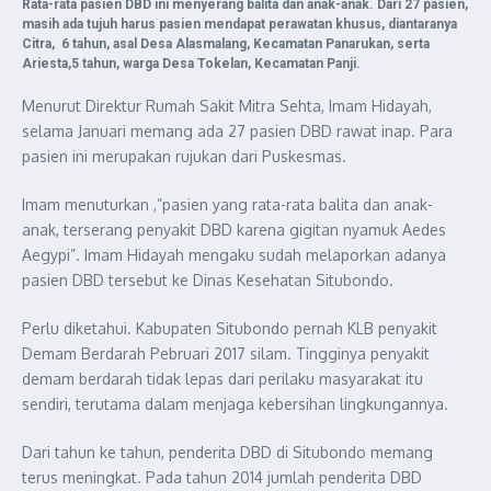
Rata-rata pasien DBD ini menyerang balita dan anak-anak. Dari 27 pasien,
masih ada tujuh harus pasien mendapat perawatan khusus, diantaranya
Citra, 6 tahun, asal Desa Alasmalang, Kecamatan Panarukan, serta
Ariesta,5 tahun, warga Desa Tokelan, Kecamatan Panji.
Menurut Direktur Rumah Sakit Mitra Sehta, Imam Hidayah,
selama Januari memang ada 27 pasien DBD rawat inap. Para
pasien ini merupakan rujukan dari Puskesmas.
Imam menuturkan ,”pasien yang rata-rata balita dan anak-
anak, terserang penyakit DBD karena gigitan nyamuk Aedes
Aegypi”. Imam Hidayah mengaku sudah melaporkan adanya
pasien DBD tersebut ke Dinas Kesehatan Situbondo.
Perlu diketahui. Kabupaten Situbondo pernah KLB penyakit
Demam Berdarah Pebruari 2017 silam. Tingginya penyakit
demam berdarah tidak lepas dari perilaku masyarakat itu
sendiri, terutama dalam menjaga kebersihan lingkungannya.
Dari tahun ke tahun, penderita DBD di Situbondo memang
terus meningkat. Pada tahun 2014 jumlah penderita DBD