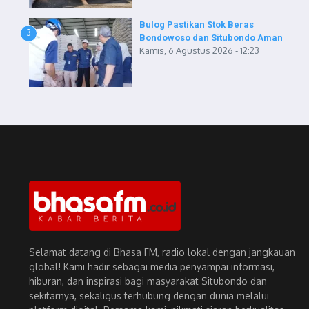
Bulog Pastikan Stok Beras
3
Bondowoso dan Situbondo Aman
Kamis, 6 Agustus 2026 - 12:23
Selamat datang di Bhasa FM, radio lokal dengan jangkauan
global! Kami hadir sebagai media penyampai informasi,
hiburan, dan inspirasi bagi masyarakat Situbondo dan
sekitarnya, sekaligus terhubung dengan dunia melalui