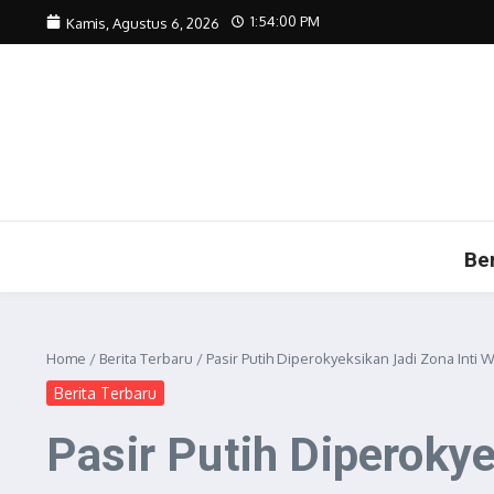
Lewati ke konten
1:54:01 PM
Kamis, Agustus 6, 2026
Be
Home
/
Berita Terbaru
/
Pasir Putih Diperokyeksikan Jadi Zona Inti W
Berita Terbaru
Pasir Putih Diperokye