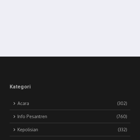
Kategori
Acara
(302)
Info Pesantren
(760)
Kepolisian
(332)