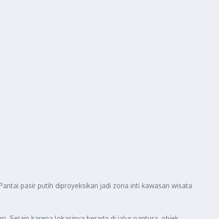
i pasir putih diproyeksikan jadi zona inti kawasan wisata
i. Selain karena lokasinya berada di jalur pantura, objek