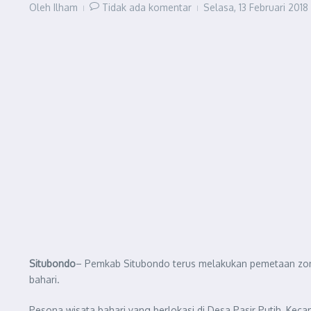
Oleh
Ilham
Tidak ada komentar
Selasa, 13 Februari 2018
Situbondo
– Pemkab Situbondo terus melakukan pemetaan zona 
bahari.
Pesona wisata bahari yang berlokasi di Desa Pasir Putih, Kecam