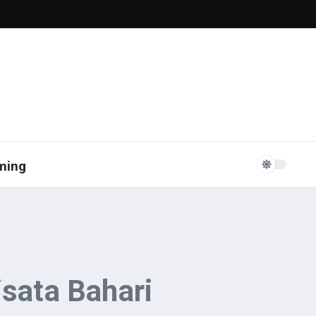
ming
isata Bahari