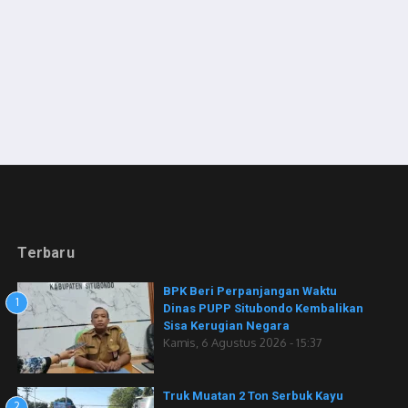
Terbaru
BPK Beri Perpanjangan Waktu
1
Dinas PUPP Situbondo Kembalikan
Sisa Kerugian Negara
Kamis, 6 Agustus 2026 - 15:37
Truk Muatan 2 Ton Serbuk Kayu
2