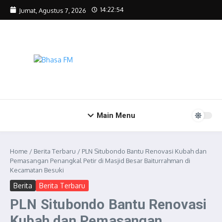
Lewati ke konten
14:22:54
Jumat, Agustus 7, 2026
Main Menu
Home
/
Berita Terbaru
/
PLN Situbondo Bantu Renovasi Kubah dan
Pemasangan Penangkal Petir di Masjid Besar Baiturrahman di
Kecamatan Besuki
Berita
Berita Terbaru
PLN Situbondo Bantu Renovasi
Kubah dan Pemasangan