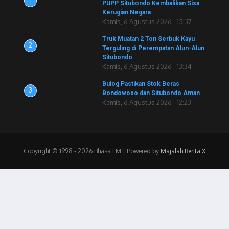
1
PUPP Situbondo Kembalikan Sisa
Kerugian Negara
Kamis, 6 Agustus 2026 - 15:37
Truk Muatan 2 Ton Serbuk Kayu
2
Terguling di Perempatan Alun-Alun
Situbondo
Kamis, 6 Agustus 2026 - 13:34
Bulog Pastikan Stok Beras
3
Bondowoso dan Situbondo Aman
Kamis, 6 Agustus 2026 - 12:23
Copyright © 1998 - 2026 Bhasa FM | Powered by
Majalah Berita X