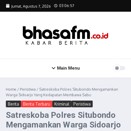
Lewati ke konten
03:06:57
Jumat, Agustus 7, 2026
Main Menu
Home
/
Peristiwa
/
Satreskoba Polres Situbondo Mengamankan
Warga Sidoarjo Yang Kedapatan Membawa Sabu
Berita
Berita Terbaru
Kriminal
Peristiwa
Satreskoba Polres Situbondo
Mengamankan Warga Sidoarjo