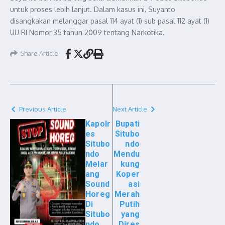
untuk proses lebih lanjut. Dalam kasus ini, Suyanto
disangkakan melanggar pasal 114 ayat (1) sub pasal 112 ayat (1)
UU RI Nomor 35 tahun 2009 tentang Narkotika.
Share Article
Previous Article
Next Article
Kapolr
Bupati
es
Situbo
Situbo
ndo
ndo
Mendu
Melar
kung
ang
Koper
Sound
asi
Horeg
Merah
Di
Putih
Situbo
yang
ndo
Dires