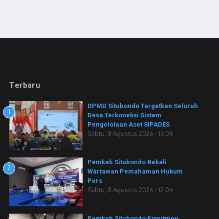
Terbaru
DPMD Situbondo Targetkan Seluruh
1
Desa Terkoneksi Sistem
Pengelolaan Aset SIPADES
Sabtu, 8 Agustus 2026 - 13:08
Pemkab Situbondo Bekali
2
Wartawan Pemahaman Hukum
Pers
Sabtu, 8 Agustus 2026 - 12:06
Pemkab Situbondo Komitmen