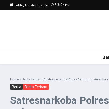
Lewati ke konten
3:31:26 PM
Sabtu, Agustus 8, 2026
Be
Home
/
Berita Terbaru
/
Satresnarkoba Polres Situbondo Amankan 
Berita
Berita Terbaru
Satresnarkoba Polre