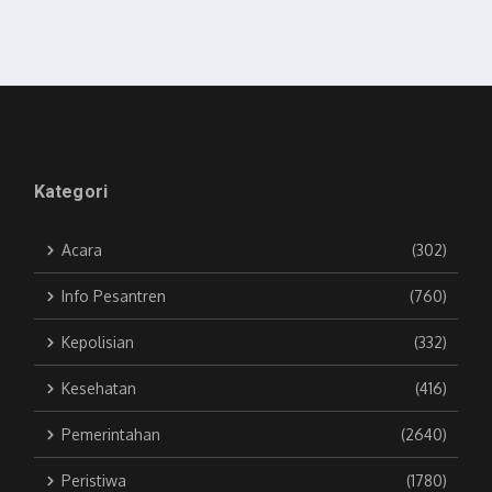
Kategori
Acara
(302)
Info Pesantren
(760)
Kepolisian
(332)
Kesehatan
(416)
Pemerintahan
(2640)
Peristiwa
(1780)