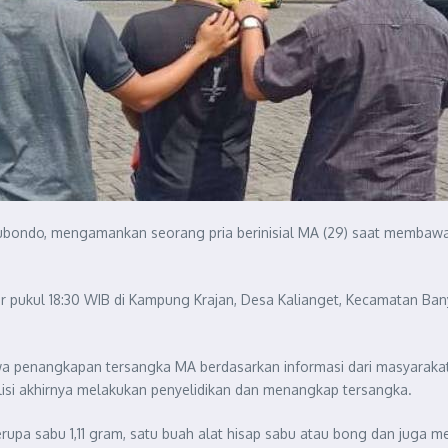
bondo, mengamankan seorang pria berinisial MA (29) saat membawa sa
ar pukul 18:30 WIB di Kampung Krajan, Desa Kalianget, Kecamatan Ba
wa penangkapan tersangka MA berdasarkan informasi dari masyarak
lisi akhirnya melakukan penyelidikan dan menangkap tersangka.
upa sabu 1,11 gram, satu buah alat hisap sabu atau bong dan juga 