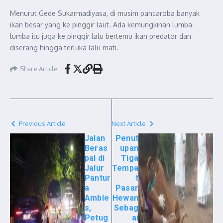
Menurut Gede Sukarmadiyasa, di musim pancaroba banyak
ikan besar yang ke pinggir laut. Ada kemungkinan lumba-
lumba itu juga ke pinggir lalu bertemu ikan predator dan
diserang hingga terluka lalu mati.
Share Article
Previous Article
Next Article
Jalan
Penut
Beras
upan
pal di
Tiga
Jalur
Tempa
Pantur
t
a
Pasar
Amble
Hewan
s,
Sebag
Petug
ai