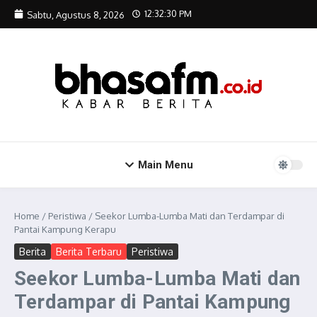
Lewati ke konten
12:32:31 PM
Sabtu, Agustus 8, 2026
Main Menu
Home
/
Peristiwa
/
Seekor Lumba-Lumba Mati dan Terdampar di
Pantai Kampung Kerapu
Berita
Berita Terbaru
Peristiwa
Seekor Lumba-Lumba Mati dan
Terdampar di Pantai Kampung