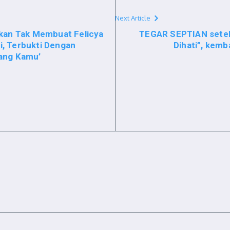
Next Article
ikan Tak Membuat Felicya
TEGAR SEPTIAN setela
, Terbukti Dengan
Dihati”, kemb
yang Kamu’