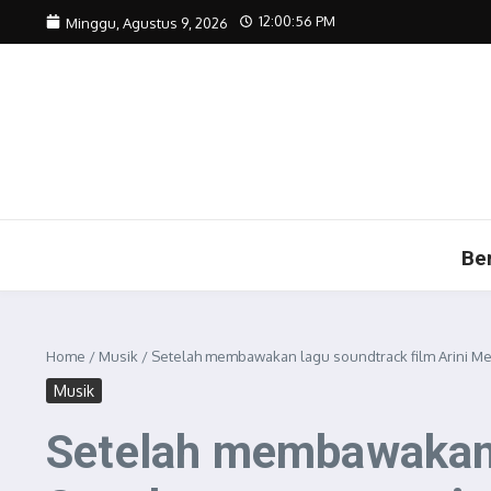
Lewati ke konten
12:00:58 PM
Minggu, Agustus 9, 2026
Be
Home
/
Musik
/
Setelah membawakan lagu soundtrack film Arini M
Musik
Setelah membawakan 