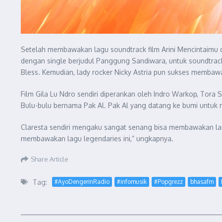
Setelah membawakan lagu soundtrack film Arini Mencintaimu d
dengan single berjudul Panggung Sandiwara, untuk soundtrac
Bless. Kemudian, lady rocker Nicky Astria pun sukses membawa
Film Gila Lu Ndro sendiri diperankan oleh Indro Warkop, Tora 
Bulu-bulu bernama Pak Al. Pak Al yang datang ke bumi untuk
Claresta sendiri mengaku sangat senang bisa membawakan lagu 
membawakan lagu legendaries ini,” ungkapnya.
Share Article
Tag:
#AyoDengerinRadio
#infomusik
#Popgrezz
bhasafm