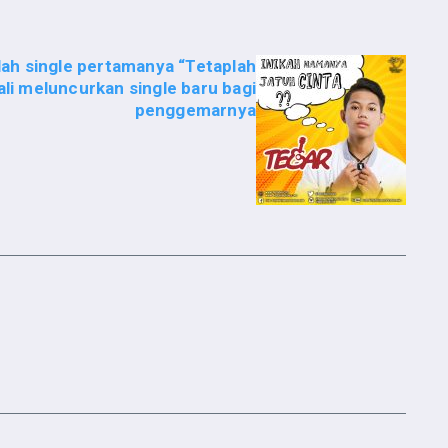
h single pertamanya “Tetaplah
ali meluncurkan single baru bagi
penggemarnya