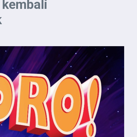
 kembali
k