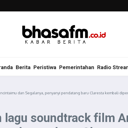
randa
Berita
Peristiwa
Pemerintahan
Radio Strea
encintaimu dan Segalanya, penyanyi pendatang baru Claresta kembali di
lagu soundtrack film A