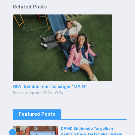
Related Posts
HIVI! kembali merilis single “MAIN”
Selasa, 4 Agustus 2026 - 13:34
Featured Posts
DPMD Situbondo Targetkan
1
Seluruh Desa Terkoneksi Sistem