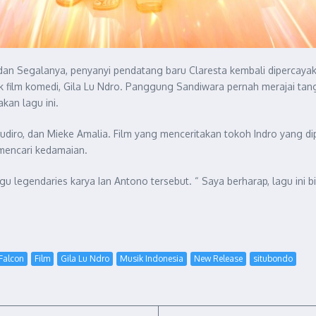
an Segalanya, penyanyi pendatang baru Claresta kembali dipercayak
k film komedi, Gila Lu Ndro. Panggung Sandiwara pernah merajai ta
kan lagu ini.
Sudiro, dan Mieke Amalia. Film yang menceritakan tokoh Indro yang di
 mencari kedamaian.
legendaries karya Ian Antono tersebut. “ Saya berharap, lagu ini bi
Falcon
Film
Gila Lu Ndro
Musik Indonesia
New Release
situbondo