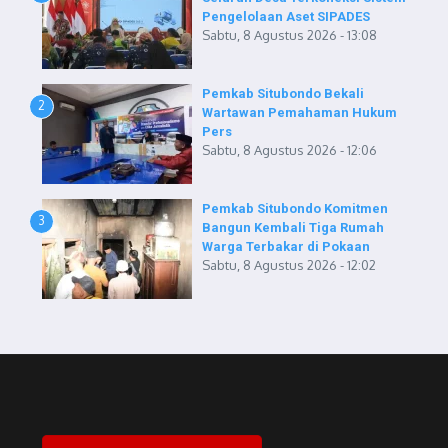
Pengelolaan Aset SIPADES
Sabtu, 8 Agustus 2026 - 13:08
Pemkab Situbondo Bekali
2
Wartawan Pemahaman Hukum
Pers
Sabtu, 8 Agustus 2026 - 12:06
Pemkab Situbondo Komitmen
3
Bangun Kembali Tiga Rumah
Warga Terbakar di Pokaan
Sabtu, 8 Agustus 2026 - 12:02