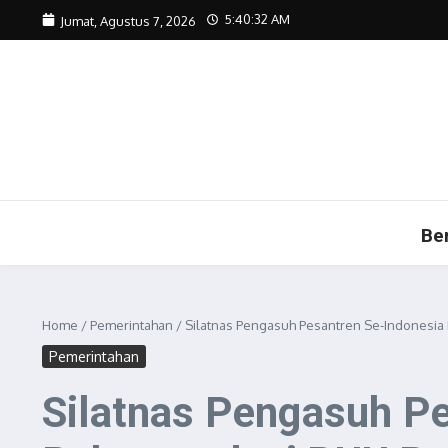
Lewati ke konten
5:40:34 AM
Jumat, Agustus 7, 2026
Be
Home
/
Pemerintahan
/
Silatnas Pengasuh Pesantren Se-Indonesia
Pemerintahan
Silatnas Pengasuh Pe