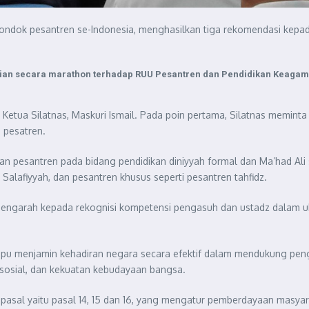
 pondok pesantren se-Indonesia, menghasilkan tiga rekomendasi kep
ajian secara marathon terhadap RUU Pesantren dan Pendidikan Keagam
etua Silatnas, Maskuri Ismail. Pada poin pertama, Silatnas memint
 pesatren.
 pesantren pada bidang pendidikan diniyyah formal dan Ma’had Ali 
lafiyyah, dan pesantren khusus seperti pesantren tahfidz.
mengarah kepada rekognisi kompetensi pengasuh dan ustadz dalam u
pu menjamin kehadiran negara secara efektif dalam mendukung pe
sosial, dan kekuatan kebudayaan bangsa.
 3 pasal yaitu pasal 14, 15 dan 16, yang mengatur pemberdayaan masy