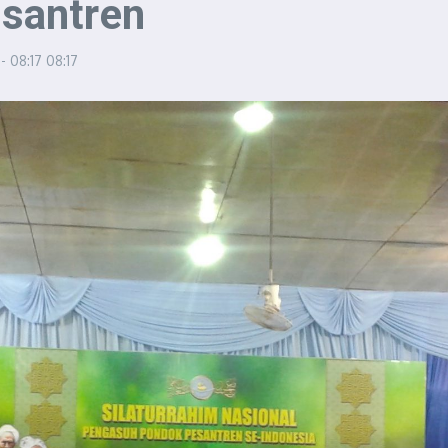
santren
- 08:17
08:17