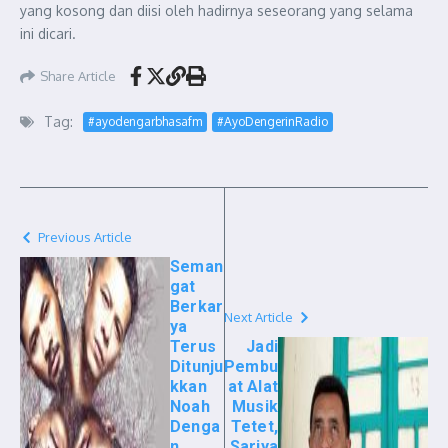
yang kosong dan diisi oleh hadirnya seseorang yang selama
ini dicari.
Share Article
Tag:
#ayodengarbhasafm
#AyoDengerinRadio
Previous Article
Seman
gat
Berkar
Next Article
ya
Terus
Jadi
Ditunju
Pembu
kkan
at Alat
Noah
Musik
Denga
Tetet,
n
Sariya