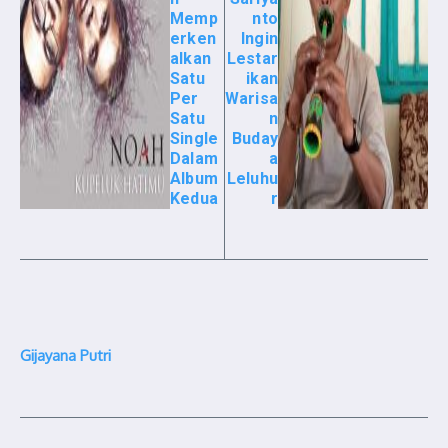
Memp
nto
erken
Ingin
alkan
Lestar
Satu
ikan
Per
Warisa
Satu
n
Single
Buday
Dalam
a
Album
Leluhu
Kedua
r
Gijayana Putri