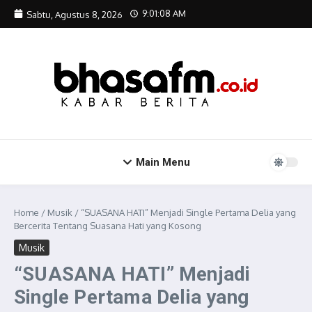
Lewati ke konten
9:01:09 AM
Sabtu, Agustus 8, 2026
Main Menu
Home
/
Musik
/
“SUASANA HATI” Menjadi Single Pertama Delia yang
Bercerita Tentang Suasana Hati yang Kosong
Musik
“SUASANA HATI” Menjadi
Single Pertama Delia yang