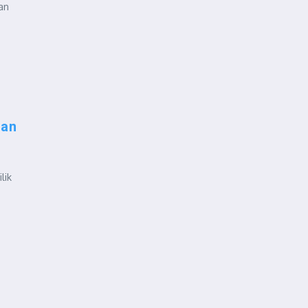
an
lan
lik