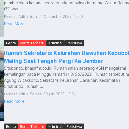
pembacokan kepada seorang tukang bakso bernama Zainur Rahm
(32) war...
Fahreza Adit
Jumat, 1 Desember 2023 - 13:00
Read More
Berita
Berita Terbaru
Kriminal
Peristiwa
Rumah Sekretaris Kelurahan Dawuhan Kebobo
Maling Saat Tengah Pergi Ke Jember
Situbondo, bhasafm.co.id- Rumah salah seorang ASN mengalami
kemalingan pada Minggu kemarin (18/06/2023). Rumah tersebut mi
Agung Wicaksono, Sekretaris Kelurahan Dawuhan, Kecamatan
Situbondo. Rumah ...
Fahreza Adit
Selasa, 20 Juni 2023 - 13:27
Read More
Berita
Berita Terbaru
Kriminal
Peristiwa