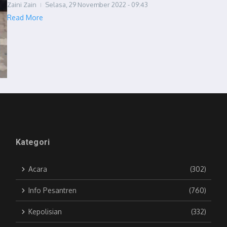
Zaini Zain
Selasa, 29 November 2022 - 09:43
Read More
Kategori
Acara
(302)
Info Pesantren
(760)
Kepolisian
(332)