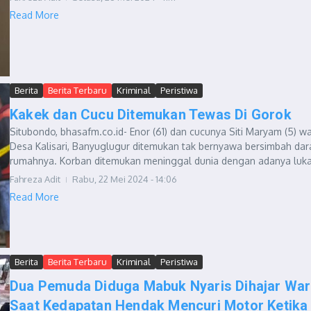
Read More
Berita
Berita Terbaru
Kriminal
Peristiwa
Kakek dan Cucu Ditemukan Tewas Di Gorok
Situbondo, bhasafm.co.id- Enor (61) dan cucunya Siti Maryam (5) w
Desa Kalisari, Banyuglugur ditemukan tak bernyawa bersimbah dar
rumahnya. Korban ditemukan meninggal dunia dengan adanya luka.
Fahreza Adit
Rabu, 22 Mei 2024 - 14:06
Read More
Berita
Berita Terbaru
Kriminal
Peristiwa
Dua Pemuda Diduga Mabuk Nyaris Dihajar Wa
Saat Kedapatan Hendak Mencuri Motor Ketika