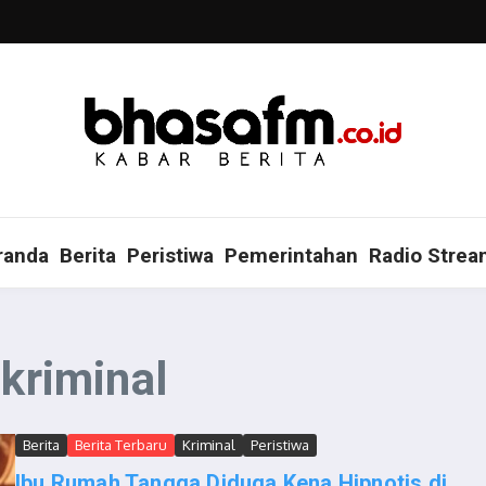
randa
Berita
Peristiwa
Pemerintahan
Radio Strea
 kriminal
Berita
Berita Terbaru
Kriminal
Peristiwa
Ibu Rumah Tangga Diduga Kena Hipnotis di