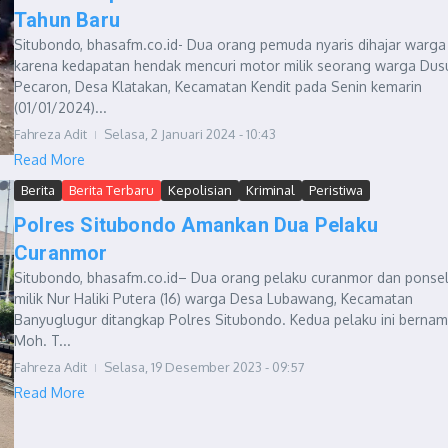
Tahun Baru
Situbondo, bhasafm.co.id- Dua orang pemuda nyaris dihajar warga
karena kedapatan hendak mencuri motor milik seorang warga Dus
Pecaron, Desa Klatakan, Kecamatan Kendit pada Senin kemarin
(01/01/2024)...
Fahreza Adit
Selasa, 2 Januari 2024 - 10:43
Read More
Berita
Berita Terbaru
Kepolisian
Kriminal
Peristiwa
Polres Situbondo Amankan Dua Pelaku
Curanmor
Situbondo, bhasafm.co.id– Dua orang pelaku curanmor dan ponse
milik Nur Haliki Putera (16) warga Desa Lubawang, Kecamatan
Banyuglugur ditangkap Polres Situbondo. Kedua pelaku ini berna
Moh. T...
Fahreza Adit
Selasa, 19 Desember 2023 - 09:57
Read More