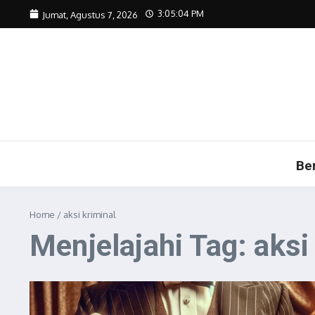
Lewati ke konten
3:05:05 PM
Jumat, Agustus 7, 2026
Be
Home
/
aksi kriminal
Menjelajahi Tag: aksi