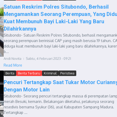
Satuan Reskrim Polres Situbondo, Berhasil
Mengamankan Seorang Perempuan, Yang Did
Kuat Membunuh Bayi Laki-Laki Yang Baru
Dilahirkannya
Situbondo- Satuan Reskrim Polres Situbondo, berhasil mengaman
seorang perempuan berinisial CAP yang masih berusia 19 tahun. C
diduga kuat membunuh bayi laki-laki yang baru dilahirkannya, kare
b...
Andi Novita
Sabtu, 4 Februari 2023 - 09:21
Read More
Berita
Berita Terbaru
Kriminal
Peristiwa
Pencuri Tertangkap Saat Tukar Motor Curiann
Dengan Motor Lain
Situbondo- Seorang pencuri tertangkap massa di perempatan lam
merah Besuki, kemarin. Belakangan diketahui, pelakunya seorang
resedivis bernama Syukur (36), asal Kabupaten Sampang Madura.
Tertangkap ...