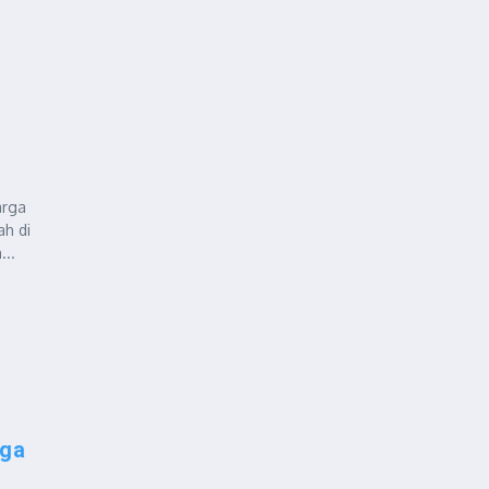
arga
ah di
..
rga