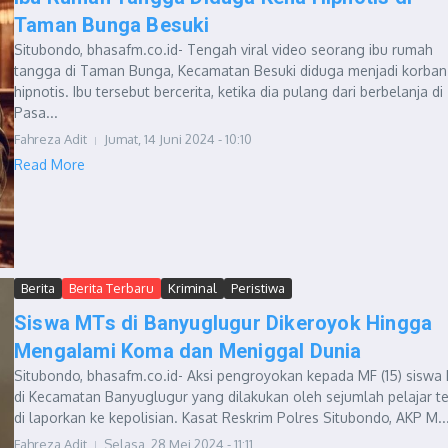
Taman Bunga Besuki
Situbondo, bhasafm.co.id- Tengah viral video seorang ibu rumah
tangga di Taman Bunga, Kecamatan Besuki diduga menjadi korban
hipnotis. Ibu tersebut bercerita, ketika dia pulang dari berbelanja di
Pasa...
Fahreza Adit
Jumat, 14 Juni 2024 - 10:10
Read More
Berita
Berita Terbaru
Kriminal
Peristiwa
Siswa MTs di Banyuglugur Dikeroyok Hingga
Mengalami Koma dan Meniggal Dunia
Situbondo, bhasafm.co.id- Aksi pengroyokan kepada MF (15) siswa
di Kecamatan Banyuglugur yang dilakukan oleh sejumlah pelajar t
di laporkan ke kepolisian. Kasat Reskrim Polres Situbondo, AKP M..
Fahreza Adit
Selasa, 28 Mei 2024 - 11:11