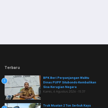
Terbaru
BPK Beri Perpanjangan Waktu
1
Dinas PUPP Situbondo Kembalikan
Sisa Kerugian Negara
Kamis, 6 Agustus 2026 - 15:37
Truk Muatan 2 Ton Serbuk Kayu