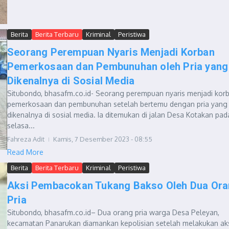
Berita
Berita Terbaru
Kriminal
Peristiwa
Seorang Perempuan Nyaris Menjadi Korban
Pemerkosaan dan Pembunuhan oleh Pria yang
Dikenalnya di Sosial Media
Situbondo, bhasafm.co.id- Seorang perempuan nyaris menjadi kor
pemerkosaan dan pembunuhan setelah bertemu dengan pria yang
dikenalnya di sosial media. Ia ditemukan di jalan Desa Kotakan pad
selasa...
Fahreza Adit
Kamis, 7 Desember 2023 - 08:55
Read More
Berita
Berita Terbaru
Kriminal
Peristiwa
Aksi Pembacokan Tukang Bakso Oleh Dua Or
Pria
Situbondo, bhasafm.co.id– Dua orang pria warga Desa Peleyan,
kecamatan Panarukan diamankan kepolisian setelah melakukan ak