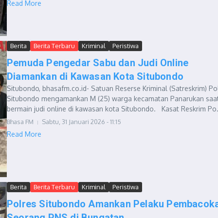
Read More
Berita
Berita Terbaru
Kriminal
Peristiwa
Pemuda Pengedar Sabu dan Judi Online
Diamankan di Kawasan Kota Situbondo
Situbondo, bhasafm.co.id- Satuan Reserse Kriminal (Satreskrim) Po
Situbondo mengamankan M (25) warga kecamatan Panarukan saa
bermain judi online di kawasan kota Situbondo. Kasat Reskrim Po.
Bhasa FM
Sabtu, 31 Januari 2026 - 11:15
Read More
Berita
Berita Terbaru
Kriminal
Peristiwa
Polres Situbondo Amankan Pelaku Pembacok
Seorang PNS di Bungatan