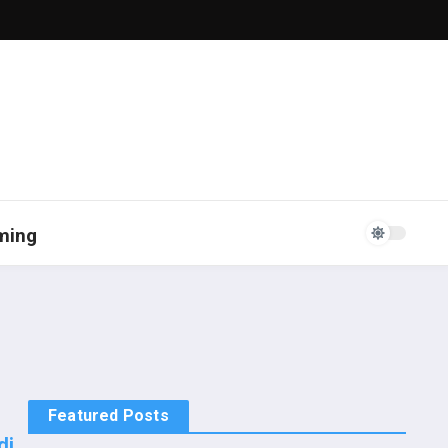
ming
Featured Posts
di