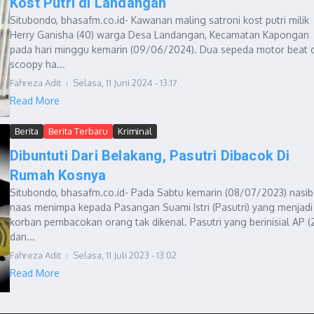
Kost Putri di Landangan
Situbondo, bhasafm.co.id- Kawanan maling satroni kost putri milik
Herry Ganisha (40) warga Desa Landangan, Kecamatan Kapongan
pada hari minggu kemarin (09/06/2024). Dua sepeda motor beat 
scoopy ha...
Fahreza Adit
Selasa, 11 Juni 2024 - 13:17
Read More
Berita
Berita Terbaru
Kriminal
Dibuntuti Dari Belakang, Pasutri Dibacok Di
Rumah Kosnya
Situbondo, bhasafm.co.id- Pada Sabtu kemarin (08/07/2023) nasib
naas menimpa kepada Pasangan Suami Istri (Pasutri) yang menjadi
korban pembacokan orang tak dikenal. Pasutri yang berinisial AP (
dan...
Fahreza Adit
Selasa, 11 Juli 2023 - 13:02
Read More