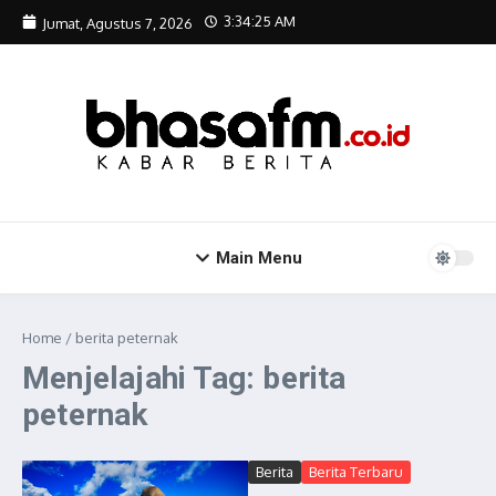
Lewati ke konten
3:34:26 AM
Jumat, Agustus 7, 2026
Main Menu
Home
/
berita peternak
Menjelajahi Tag: berita
peternak
Berita
Berita Terbaru