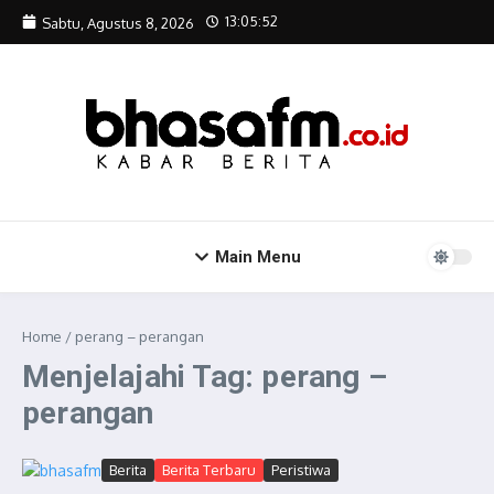
Lewati ke konten
13:05:52
Sabtu, Agustus 8, 2026
Main Menu
Home
/
perang – perangan
Menjelajahi Tag: perang –
perangan
Berita
Berita Terbaru
Peristiwa