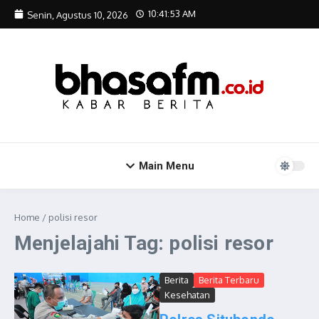
Lewati ke konten
10:41:54 AM
Senin, Agustus 10, 2026
Main Menu
Home
/
polisi resor
Menjelajahi Tag: polisi resor
Berita
Berita Terbaru
Kesehatan