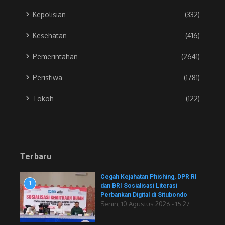
Kepolisian
(332)
Kesehatan
(416)
Pemerintahan
(2641)
Peristiwa
(1781)
Tokoh
(122)
Terbaru
Cegah Kejahatan Phishing, DPR RI
1
dan BRI Sosialisasi Literasi
Perbankan Digital di Situbondo
Senin, 10 Agustus 2026 - 15:27