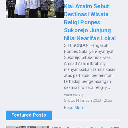
Kiai Azaim Sebut
Destinasi Wisata
Religi Ponpes
Sukorejo Junjung
Nilai Kearifan Lokal
SITUBONDO- Pengasuh
Ponpes Salafiyah-Syafi’iyah
Sukorejo Situbondo, KHR.
Ahmad Azaim Ibrahimy,
menyampaikan terima kasih
atas perhatian pemerintah
terhadap pengembangan
destinasi wisata religi y...
zaini zain
Sabtu, 14 Januari 2023 - 21:52
Read More
Featured Posts