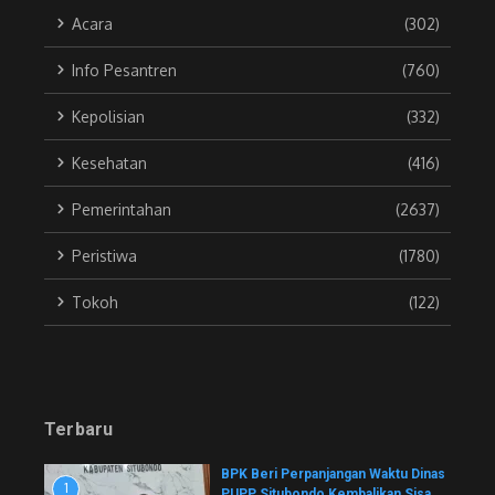
Acara
(302)
Info Pesantren
(760)
Kepolisian
(332)
Kesehatan
(416)
Pemerintahan
(2637)
Peristiwa
(1780)
Tokoh
(122)
Terbaru
BPK Beri Perpanjangan Waktu Dinas
1
PUPP Situbondo Kembalikan Sisa