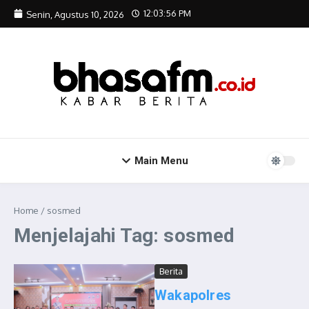
Lewati ke konten
12:03:57 PM
Senin, Agustus 10, 2026
Main Menu
Home
/
sosmed
Menjelajahi Tag: sosmed
Berita
Wakapolres