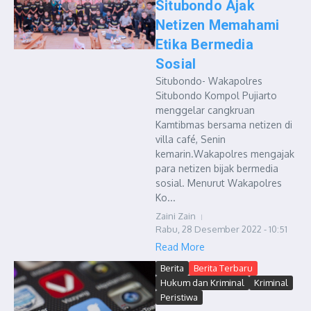
Situbondo Ajak
Netizen Memahami
Etika Bermedia
Sosial
Situbondo- Wakapolres
Situbondo Kompol Pujiarto
menggelar cangkruan
Kamtibmas bersama netizen di
villa café, Senin
kemarin.Wakapolres mengajak
para netizen bijak bermedia
sosial. Menurut Wakapolres
Ko...
Zaini Zain
Rabu, 28 Desember 2022 - 10:51
Read More
Berita
Berita Terbaru
Hukum dan Kriminal
Kriminal
Peristiwa