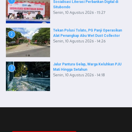
1
Sosialisasi Literasi Perbankan Digital di
Situbondo
Senin, 10 Agustus 2026 - 15:27
Tekan Polusi Tolato, PG Panji Operasikan
2
Alat Penangkap Abu Wet Dust Collector
Senin, 10 Agustus 2026 - 14:26
Jalur Pantura Gelap, Warga Keluhkan PJU
3
Mati Hingga Setahun
Senin, 10 Agustus 2026 - 14:18