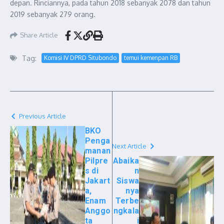
depan. Rinciannya, pada tahun 2018 sebanyak 2078 dan tahun
2019 sebanyak 279 orang.
Share Article
Tag:
Komisi IV DPRD Situbondo
temui kemenpan RB
Previous Article
BKO
Penga
Next Article
manan
Pilpre
Abaika
s di
n
Jakart
Siswa
a,
nya
Enam
Terbe
Anggo
ngkala
ta
i