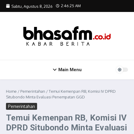
Lewati ke konten
2:46:26 AM
Sabtu, Agustus 8, 2026
Main Menu
Home
/
Pemerintahan
/
Temui Kemenpan RB, Komisi IV DPRD
Situbondo Minta Evaluasi Penempatan GGD
Pemerintahan
Temui Kemenpan RB, Komisi IV
DPRD Situbondo Minta Evaluasi