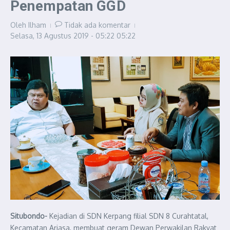
Penempatan GGD
Oleh
Ilham
Tidak ada komentar
Selasa, 13 Agustus 2019 - 05:22
05:22
Situbondo-
Kejadian di SDN Kerpang filial SDN 8 Curahtatal,
Kecamatan Arjasa, membuat geram Dewan Perwakilan Rakyat