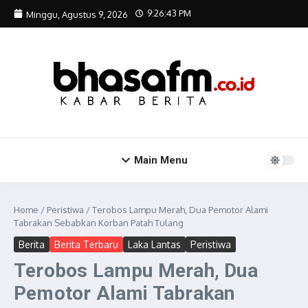
Lewati ke konten
9:26:44 PM
Minggu, Agustus 9, 2026
Main Menu
Home
/
Peristiwa
/
Terobos Lampu Merah, Dua Pemotor Alami
Tabrakan Sebabkan Korban Patah Tulang
Berita
Berita Terbaru
Laka Lantas
Peristiwa
Terobos Lampu Merah, Dua
Pemotor Alami Tabrakan