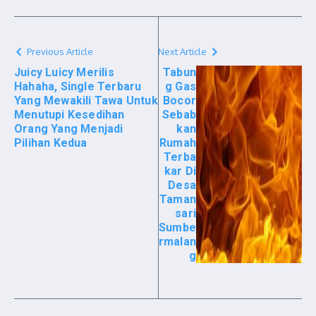
Previous Article
Next Article
Juicy Luicy Merilis
Tabun
Hahaha, Single Terbaru
g Gas
Yang Mewakili Tawa Untuk
Bocor
Menutupi Kesedihan
Sebab
Orang Yang Menjadi
kan
Pilihan Kedua
Rumah
Terba
kar Di
Desa
Taman
sari
Sumbe
rmalan
g