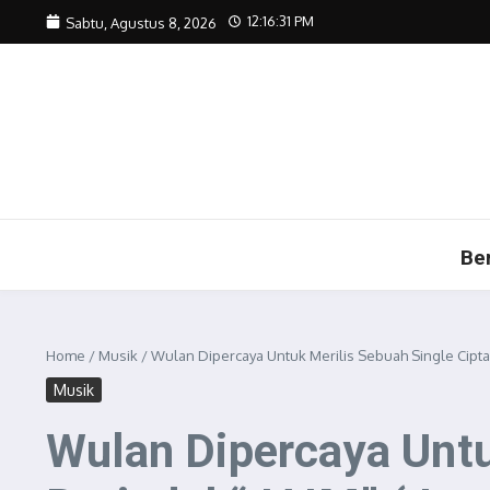
Lewati ke konten
12:16:33 PM
Sabtu, Agustus 8, 2026
Be
Home
/
Musik
/
Wulan Dipercaya Untuk Merilis Sebuah Single Cipta
Musik
Wulan Dipercaya Untu