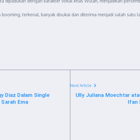
a dipadukan dengan karakter vokal khas Wulan, menjadikan persemba
ooming, terkenal, banyak disukai dan diterima menjadi salah satu la
Next Article
y Diaz Dalam Single
Ully Juliana Moechtar at
n Sarah Ema
Ifan