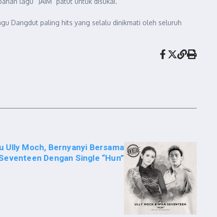
han lagu “JAIM” patut untuk disukai.
gu Dangdut paling hits yang selalu dinikmati oleh seluruh
au Ully Moch, Bernyanyi Bersama
 Seventeen Dengan Single “Hun”