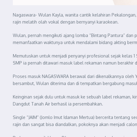
Nagaswara- Wulan Kayla, wanita cantik kelahiran Pekalongan, 0
rajin melatih olah vokal dengan bernyanyi karaokean.
Wulan, pernah mengikuti ajang lomba “Bintang Pantura” dan pad
memanfaatkan waktunya untuk mendalami bidang akting berma
Memutuskan untuk menjadi penyanyi profesional sejak kelas 1 S
SMP ia pernah ditawari masuk label rekaman namun berakhir d
Proses masuk NAGASWARA berawal dari dikenalkannya oleh 
bersambut, Wulan diterima dan di tempatkan bergabung masuk 
Keinginan sejak dulu untuk masuk ke sebuah label rekaman, kin
Dangdut Tanah Air berhasil ia persembahkan.
Single “JAIM” (Jomlo Imut Idaman Mertua) bercerita tentang s
rajin dan sangat bisa diandalkan, pokoknya akan menjadi ca