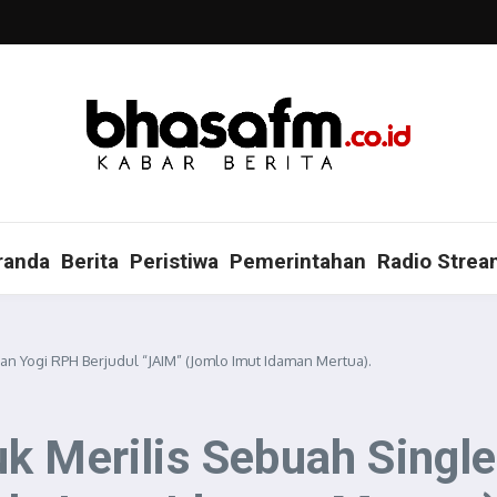
randa
Berita
Peristiwa
Pemerintahan
Radio Strea
an Yogi RPH Berjudul “JAIM” (Jomlo Imut Idaman Mertua).
k Merilis Sebuah Singl