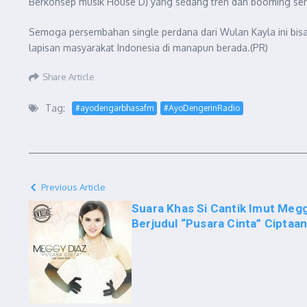
Berkonsep musik House DJ yang sedang tren dan booming sert
Semoga persembahan single perdana dari Wulan Kayla ini bisa b
lapisan masyarakat Indonesia di manapun berada.(PR)
Share Article
Tag:
#ayodengarbhasafm
#AyoDengerinRadio
Previous Article
Suara Khas Si Cantik Imut Megg
Berjudul “Pusara Cinta” Ciptaa