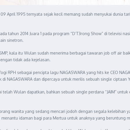
9 April 1995 ternyata sejak kecil memang sudah menyukai dunia tarik s
a tahun 2014 Juara 1 pada program “D’T3rong Show” di televisi nasion
in sinetron.
MP, kala itu Wulan sudah menerima berbagai tawaran job off air baik 
engan tidak ada kejelasan.
Yogi RPH sebagai pencipta lagu NAGASWARA yang hits ke CEO NAG
di NAGASWARA dan dipercaya untuk merilis sebuah single ciptaan Yo
i telah Wulan dapatkan, bahkan sebuah single perdana “JAIM” untuk eks
eorang wanita yang sedang mencari jodoh dengan segala kelebihan yang
lon menantu idaman bagi para Mertua untuk anaknya yang beruntung 