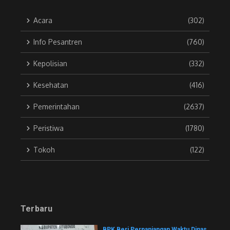
Acara
(302)
Info Pesantren
(760)
Kepolisian
(332)
Kesehatan
(416)
Pemerintahan
(2637)
Peristiwa
(1780)
Tokoh
(122)
Terbaru
BPK Beri Perpanjangan Waktu Dinas