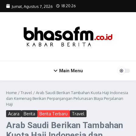
Lewati ke konten
18:20:26
Jumat, Agustus 7, 2026
Main Menu
Home
/
Travel
/
Arab Saudi Berikan Tambahan Kuota Haji Indonesia
dan Kemenag Berikan Perpanjangan Pelunasan Biaya Perjalanan
Haji
Acara
Berita
Berita Terbaru
Travel
Arab Saudi Berikan Tambahan
Kuota Haji Indonesia dan