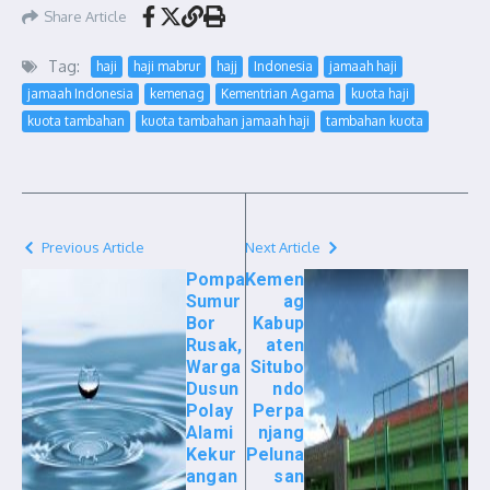
Share Article
Tag:
haji
haji mabrur
hajj
Indonesia
jamaah haji
jamaah Indonesia
kemenag
Kementrian Agama
kuota haji
kuota tambahan
kuota tambahan jamaah haji
tambahan kuota
Previous Article
Next Article
Pompa
Kemen
Sumur
ag
Bor
Kabup
Rusak,
aten
Warga
Situbo
Dusun
ndo
Polay
Perpa
Alami
njang
Kekur
Peluna
angan
san