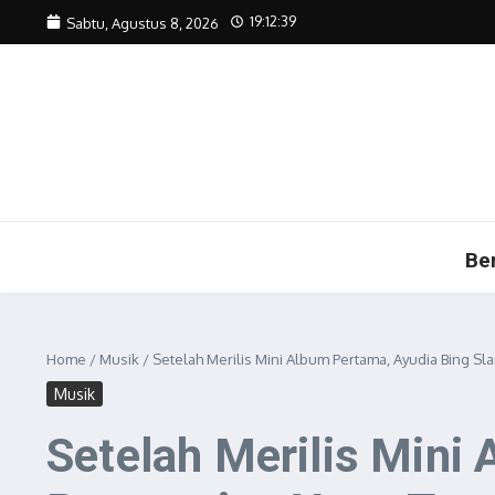
Lewati ke konten
19:12:39
Sabtu, Agustus 8, 2026
Be
Home
/
Musik
/
Setelah Merilis Mini Album Pertama, Ayudia Bing S
Musik
Setelah Merilis Mini