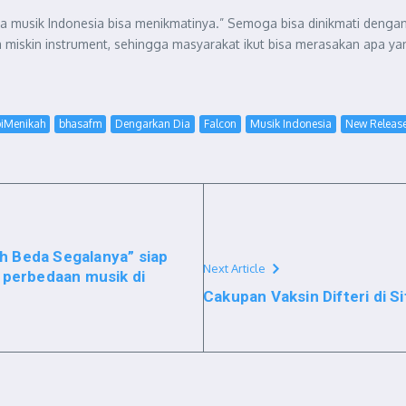
nta musik Indonesia bisa menikmatinya.” Semoga bisa dinikmati dengan
 miskin instrument, sehingga masyarakat ikut bisa merasakan apa yan
iMenikah
bhasafm
Dengarkan Dia
Falcon
Musik Indonesia
New Releas
h Beda Segalanya” siap
Next Article
perbedaan musik di
Cakupan Vaksin Difteri di 