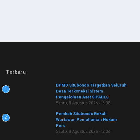
Terbaru
DPMD Situbondo Targetkan Seluruh
1
Desa Terkoneksi Sistem
Pengelolaan Aset SIPADES
Sabtu, 8 Agustus 2026 - 13:08
Pemkab Situbondo Bekali
2
Wartawan Pemahaman Hukum
Pers
Sabtu, 8 Agustus 2026 - 12:06