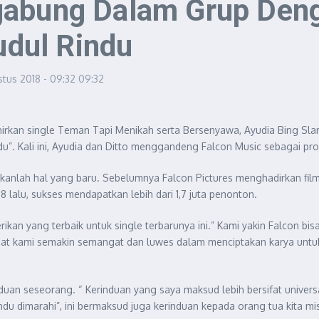
gabung Dalam Grup Deng
judul Rindu
stus 2018 - 09:32
09:32
ahirkan single Teman Tapi Menikah serta Bersenyawa, Ayudia Bing Sl
ndu”. Kali ini, Ayudia dan Ditto menggandeng Falcon Music sebagai pro
kanlah hal yang baru. Sebelumnya Falcon Pictures menghadirkan film
8 lalu, sukses mendapatkan lebih dari 1,7 juta penonton.
an yang terbaik untuk single terbarunya ini.” Kami yakin Falcon bisa
buat kami semakin semangat dan luwes dalam menciptakan karya unt
duan seseorang. “ Kerinduan yang saya maksud lebih bersifat univer
du dimarahi”, ini bermaksud juga kerinduan kepada orang tua kita mis