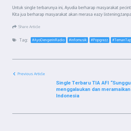
Untuk single terbarunya ini, Ayudia berharap masyarakat peci
Kita jua berharap masyarakat akan merasa eazy listening,tanpa
Share Article
Tag:
#AyoDengerinRadio
#infomusik
#Popgrezz
#TemanTap
Previous Article
Single Terbaru TIA AFI “Sunggu
menggalaukan dan meramaikan 
Indonesia