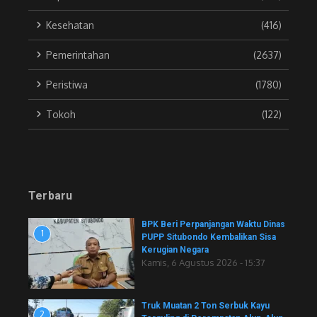
Kesehatan
(416)
Pemerintahan
(2637)
Peristiwa
(1780)
Tokoh
(122)
Terbaru
BPK Beri Perpanjangan Waktu Dinas
1
PUPP Situbondo Kembalikan Sisa
Kerugian Negara
Kamis, 6 Agustus 2026 - 15:37
Truk Muatan 2 Ton Serbuk Kayu
2