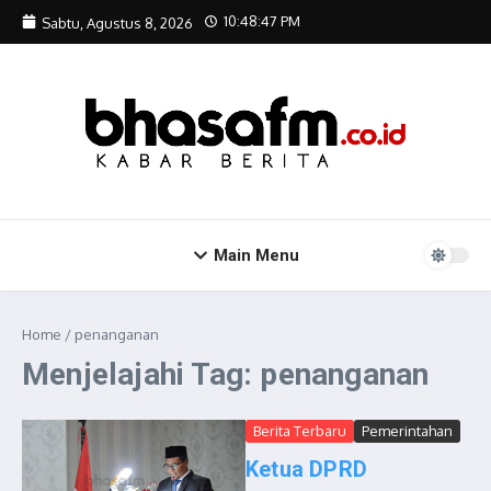
Lewati ke konten
10:48:47 PM
Sabtu, Agustus 8, 2026
Main Menu
Home
/
penanganan
Menjelajahi Tag: penanganan
Berita Terbaru
Pemerintahan
Ketua DPRD