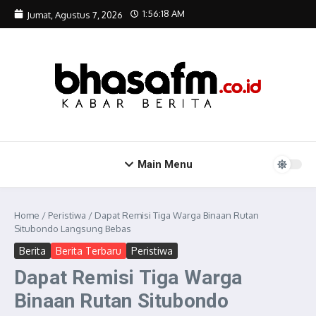
Lewati ke konten
1:56:19 AM
Jumat, Agustus 7, 2026
Main Menu
Home
/
Peristiwa
/
Dapat Remisi Tiga Warga Binaan Rutan
Situbondo Langsung Bebas
Berita
Berita Terbaru
Peristiwa
Dapat Remisi Tiga Warga
Binaan Rutan Situbondo