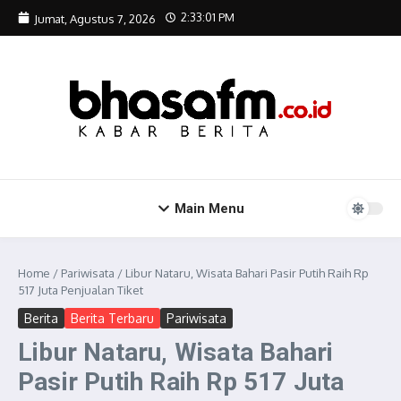
Lewati ke konten
2:33:02 PM
Jumat, Agustus 7, 2026
Main Menu
Home
/
Pariwisata
/
Libur Nataru, Wisata Bahari Pasir Putih Raih Rp
517 Juta Penjualan Tiket
Berita
Berita Terbaru
Pariwisata
Libur Nataru, Wisata Bahari
Pasir Putih Raih Rp 517 Juta