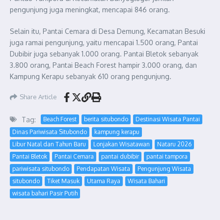
pengunjung juga meningkat, mencapai 846 orang.
Selain itu, Pantai Cemara di Desa Demung, Kecamatan Besuki
juga ramai pengunjung, yaitu mencapai 1.500 orang, Pantai
Dubibir juga sebanyak 1.000 orang. Pantai Bletok sebanyak
3.800 orang, Pantai Beach Forest hampir 3.000 orang, dan
Kampung Kerapu sebanyak 610 orang pengunjung.
Share Article
Tag:
Beach Forest
berita situbondo
Destinasi Wisata Pantai
Dinas Pariwisata Situbondo
kampung kerapu
Libur Natal dan Tahun Baru
Lonjakan Wisatawan
Nataru 2026
Pantai Bletok
Pantai Cemara
pantai dubibir
pantai tampora
pariwisata situbondo
Pendapatan Wisata
Pengunjung Wisata
situbondo
Tiket Masuk
Utama Raya
Wisata Bahari
wisata bahari Pasir Putih