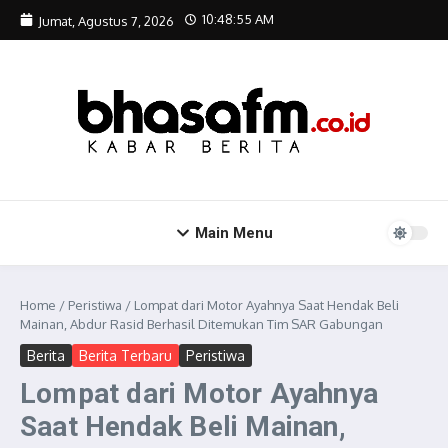
Lewati ke konten
10:48:56 AM
Jumat, Agustus 7, 2026
Main Menu
Home
/
Peristiwa
/
Lompat dari Motor Ayahnya Saat Hendak Beli
Mainan, Abdur Rasid Berhasil Ditemukan Tim SAR Gabungan
Berita
Berita Terbaru
Peristiwa
Lompat dari Motor Ayahnya
Saat Hendak Beli Mainan,