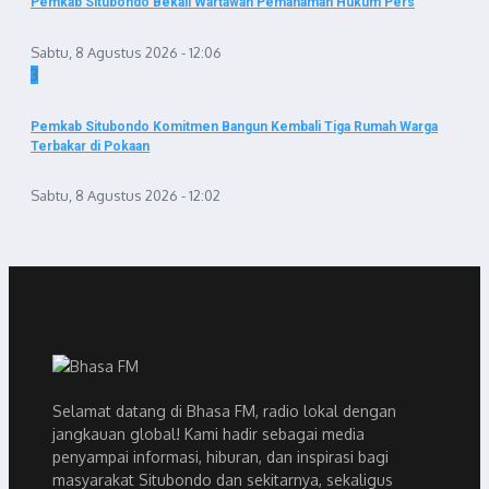
Pemkab Situbondo Bekali Wartawan Pemahaman Hukum Pers
Sabtu, 8 Agustus 2026 - 12:06
3
Pemkab Situbondo Komitmen Bangun Kembali Tiga Rumah Warga
Terbakar di Pokaan
Sabtu, 8 Agustus 2026 - 12:02
Selamat datang di Bhasa FM, radio lokal dengan
jangkauan global! Kami hadir sebagai media
penyampai informasi, hiburan, dan inspirasi bagi
masyarakat Situbondo dan sekitarnya, sekaligus