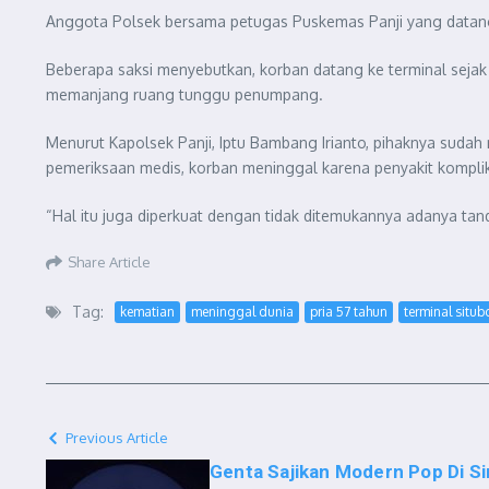
Anggota Polsek bersama petugas Puskemas Panji yang datang
Beberapa saksi menyebutkan, korban datang ke terminal sejak
memanjang ruang tunggu penumpang.
Menurut Kapolsek Panji, Iptu Bambang Irianto, pihaknya sud
pemeriksaan medis, korban meninggal karena penyakit komp
“Hal itu juga diperkuat dengan tidak ditemukannya adanya tan
Share Article
Tag:
kematian
meninggal dunia
pria 57 tahun
terminal situ
Previous Article
Genta Sajikan Modern Pop Di Si