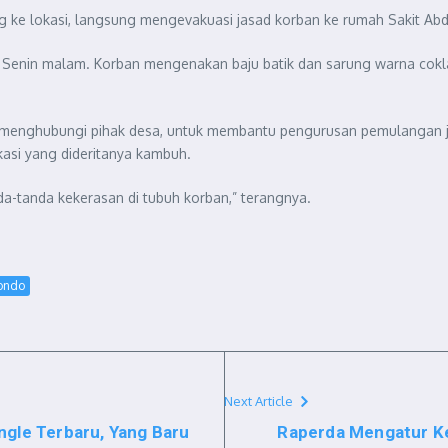
 ke lokasi, langsung mengevakuasi jasad korban ke rumah Sakit Ab
 Senin malam. Korban mengenakan baju batik dan sarung warna coklat
ah menghubungi pihak desa, untuk membantu pengurusan pemulangan 
likasi yang dideritanya kambuh.
da-tanda kekerasan di tubuh korban,” terangnya.
bondo
Next Article
ngle Terbaru, Yang Baru
Raperda Mengatur Ke