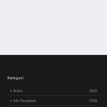
Kategori
Acara
(302)
Info Pesantren
(760)