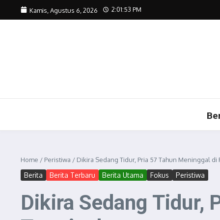
Lewati ke konten
2:01:54 PM
Kamis, Agustus 6, 2026
Be
Home
/
Peristiwa
/
Dikira Sedang Tidur, Pria 57 Tahun Meninggal d
Berita
Berita Terbaru
Berita Utama
Fokus
Peristiwa
Dikira Sedang Tidur,