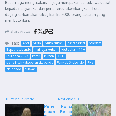
Bupati juga mengatakan, ini juga merupakan bentuk jiwa sosial
kepada masyarakat dan perlu terus dikembangkan. Total
daging kurban akan dibagikan ke 2000 orang sasaran yang
membutuhkan.
Share Article
Tag:
ASN
berita
berita terbaru
berita terkini
bhasafm
Bupati situbondo
hari raya kurban
idul adha 1444 H
idul adha 2023
korpri
kurban
OPD
pemerintah kabupaten situbondo
Pemkab Situbondo
PNS
situbondo
sukwan
Previous Article
Next Article
Pene
Polisi
muan
Berha