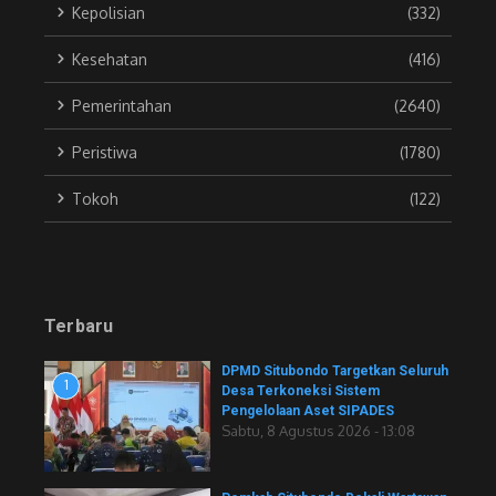
Kepolisian
(332)
Kesehatan
(416)
Pemerintahan
(2640)
Peristiwa
(1780)
Tokoh
(122)
Terbaru
DPMD Situbondo Targetkan Seluruh
1
Desa Terkoneksi Sistem
Pengelolaan Aset SIPADES
Sabtu, 8 Agustus 2026 - 13:08