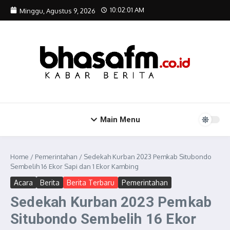
Lewati ke konten
10:02:02 AM
Minggu, Agustus 9, 2026
Main Menu
Home
/
Pemerintahan
/
Sedekah Kurban 2023 Pemkab Situbondo
Sembelih 16 Ekor Sapi dan 1 Ekor Kambing
Acara
Berita
Berita Terbaru
Pemerintahan
Sedekah Kurban 2023 Pemkab
Situbondo Sembelih 16 Ekor