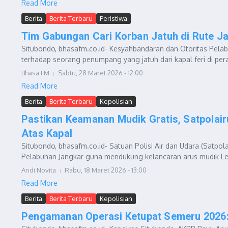
Read More
Berita
Berita Terbaru
Peristiwa
Tim Gabungan Cari Korban Jatuh di Rute J
Situbondo, bhasafm.co.id- Kesyahbandaran dan Otoritas Pelab
terhadap seorang penumpang yang jatuh dari kapal feri di pera
Bhasa FM
Sabtu, 28 Maret 2026 - 12:00
Read More
Berita
Berita Terbaru
Kepolisian
Pastikan Keamanan Mudik Gratis, Satpolai
Atas Kapal
Situbondo, bhasafm.co.id- Satuan Polisi Air dan Udara (Satp
Pelabuhan Jangkar guna mendukung kelancaran arus mudik Leba
Andi Novita
Rabu, 18 Maret 2026 - 13:00
Read More
Berita
Berita Terbaru
Kepolisian
Pengamanan Operasi Ketupat Semeru 2026: 