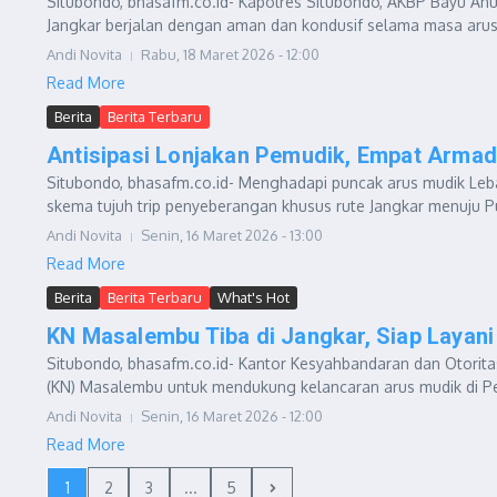
Situbondo, bhasafm.co.id- Kapolres Situbondo, AKBP Bayu A
Jangkar berjalan dengan aman dan kondusif selama masa arus 
Andi Novita
Rabu, 18 Maret 2026 - 12:00
Read More
Berita
Berita Terbaru
Antisipasi Lonjakan Pemudik, Empat Armad
Situbondo, bhasafm.co.id- Menghadapi puncak arus mudik Leba
skema tujuh trip penyeberangan khusus rute Jangkar menuju Pu
Andi Novita
Senin, 16 Maret 2026 - 13:00
Read More
Berita
Berita Terbaru
What's Hot
KN Masalembu Tiba di Jangkar, Siap Layan
Situbondo, bhasafm.co.id- Kantor Kesyahbandaran dan Otorit
(KN) Masalembu untuk mendukung kelancaran arus mudik di Pel
Andi Novita
Senin, 16 Maret 2026 - 12:00
Read More
1
2
3
...
5