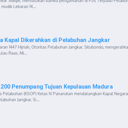
nuwar Sidiqie, memastikan bahwa pengamanan di Pos Terpadu Pelabu
mudik Lebaran 14...
a Kapal Dikerahkan di Pelabuhan Jangkar
ran 1447 Hijriah, Otoritas Pelabuhan Jangkar, Situbondo, mengerahk
lau Raas, Mi...
i 200 Penumpang Tujuan Kepulauan Madura
as Pelabuhan (KSOP) Kelas IV Panarukan mendatangkan Kapal Negara
abuhan Jangkar, Si...