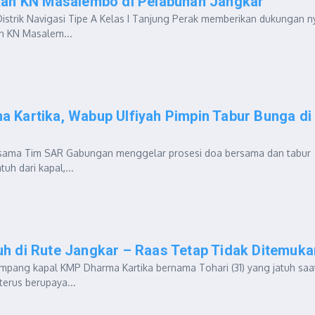
kan KN Masalembo di Pelabuhan Jangkar
istrik Navigasi Tipe A Kelas I Tanjung Perak memberikan dukungan n
n KN Masalem...
 Kartika, Wabup Ulfiyah Pimpin Tabur Bunga di
 bersama Tim SAR Gabungan menggelar prosesi doa bersama dan tabur
uh dari kapal,...
h di Rute Jangkar – Raas Tetap Tidak Ditemuka
umpang kapal KMP Dharma Kartika bernama Tohari (31) yang jatuh saa
erus berupaya...