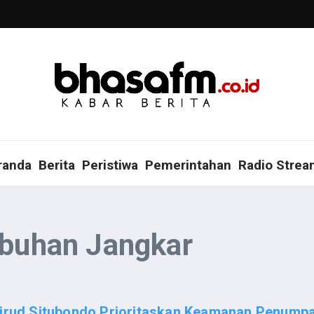
randa
Berita
Peristiwa
Pemerintahan
Radio Strea
abuhan Jangkar
lairud Situbondo Prioritaskan Keamanan Penump