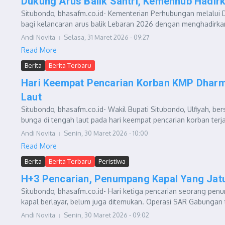
Dukung Arus Balik Santri, Kemenhub Hadir
Situbondo, bhasafm.co.id- Kementerian Perhubungan melalui D
bagi kelancaran arus balik Lebaran 2026 dengan menghadirka
Andi Novita
Selasa, 31 Maret 2026 - 09:27
Read More
Berita
Berita Terbaru
Hari Keempat Pencarian Korban KMP Dharma
Laut
Situbondo, bhasafm.co.id- Wakil Bupati Situbondo, Ulfiyah,
bunga di tengah laut pada hari keempat pencarian korban terjat
Andi Novita
Senin, 30 Maret 2026 - 10:00
Read More
Berita
Berita Terbaru
Peristiwa
H+3 Pencarian, Penumpang Kapal Yang Jatu
Situbondo, bhasafm.co.id- Hari ketiga pencarian seorang pen
kapal berlayar, belum juga ditemukan. Operasi SAR Gabungan t
Andi Novita
Senin, 30 Maret 2026 - 09:02