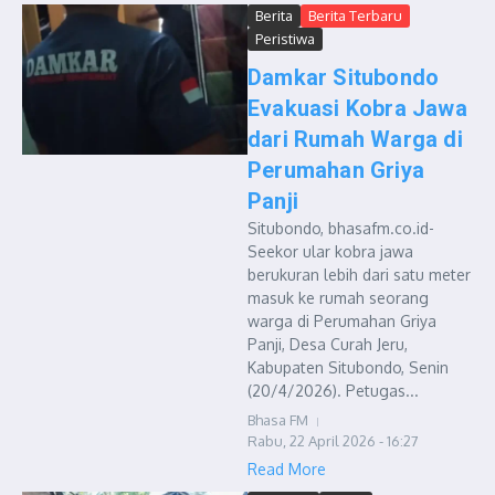
Berita
Berita Terbaru
Peristiwa
Damkar Situbondo
Evakuasi Kobra Jawa
dari Rumah Warga di
Perumahan Griya
Panji
Situbondo, bhasafm.co.id-
Seekor ular kobra jawa
berukuran lebih dari satu meter
masuk ke rumah seorang
warga di Perumahan Griya
Panji, Desa Curah Jeru,
Kabupaten Situbondo, Senin
(20/4/2026). Petugas...
Bhasa FM
Rabu, 22 April 2026 - 16:27
Read More