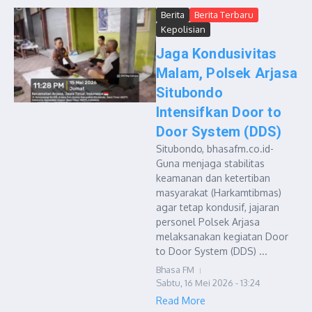
Berita
Berita Terbaru
Kepolisian
Jaga Kondusivitas
Malam, Polsek Arjasa
Situbondo
Intensifkan Door to
Door System (DDS)
Situbondo, bhasafm.co.id-
Guna menjaga stabilitas
keamanan dan ketertiban
masyarakat (Harkamtibmas)
agar tetap kondusif, jajaran
personel Polsek Arjasa
melaksanakan kegiatan Door
to Door System (DDS) ...
Bhasa FM
Sabtu, 16 Mei 2026 - 13:24
Read More