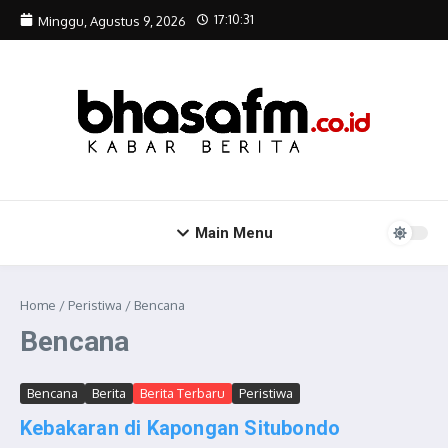
Lewati ke konten
17:10:31
Minggu, Agustus 9, 2026
Main Menu
Home
/
Peristiwa
/
Bencana
Bencana
Bencana
Berita
Berita Terbaru
Peristiwa
Kebakaran di Kapongan Situbondo