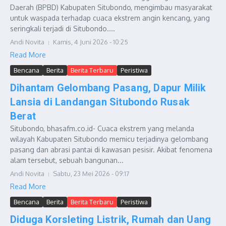
Daerah (BPBD) Kabupaten Situbondo, mengimbau masyarakat
untuk waspada terhadap cuaca ekstrem angin kencang, yang
seringkali terjadi di Situbondo....
Andi Novita
Kamis, 4 Juni 2026 - 10:25
Read More
Bencana
Berita
Berita Terbaru
Peristiwa
Dihantam Gelombang Pasang, Dapur Milik
Lansia di Landangan Situbondo Rusak
Berat
Situbondo, bhasafm.co.id- Cuaca ekstrem yang melanda
wilayah Kabupaten Situbondo memicu terjadinya gelombang
pasang dan abrasi pantai di kawasan pesisir. Akibat fenomena
alam tersebut, sebuah bangunan...
Andi Novita
Sabtu, 23 Mei 2026 - 09:17
Read More
Bencana
Berita
Berita Terbaru
Peristiwa
Diduga Korsleting Listrik, Rumah dan Uang