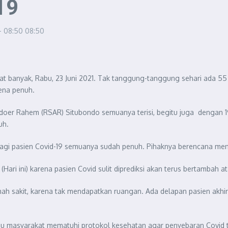
19
 - 08:50
08:50
at banyak, Rabu, 23 Juni 2021. Tak tanggung-tanggung sehari ada 55 
rena penuh.
bdoer Rahem (RSAR) Situbondo semuanya terisi, begitu juga dengan 19
uh.
 bagi pasien Covid-19 semuanya sudah penuh. Pihaknya berencana m
ari ini) karena pasien Covid sulit diprediksi akan terus bertambah ata
mah sakit, karena tak mendapatkan ruangan. Ada delapan pasien akhi
 masyarakat mematuhi protokol kesehatan agar penyebaran Covid t