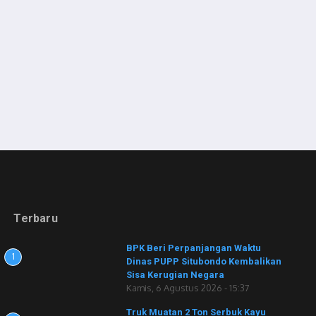
Terbaru
BPK Beri Perpanjangan Waktu
1
Dinas PUPP Situbondo Kembalikan
Sisa Kerugian Negara
Kamis, 6 Agustus 2026 - 15:37
Truk Muatan 2 Ton Serbuk Kayu