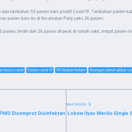
i ada tambahan 55 pasien baru positif Covid-19. Tambahan pasien ka
an pasien baru itu di Kecamatan Panji yaitu 26 pasien.
asien, terdiri dari 26 pasien dirawat di rumah sakit, empat pasien iso
an kasus covid
Pasien covid 19
RS Abdoer Rahem
Ruangan penuh akibat co
Next Article
DPMD Disemprot Disinfektan
Lobow Ilyas Merilis Single 