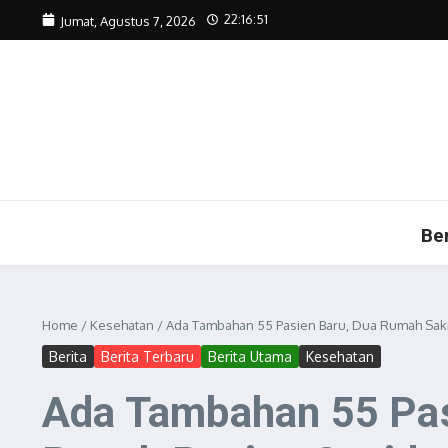
Lewati ke konten
22:16:51
Jumat, Agustus 7, 2026
Be
Home
/
Kesehatan
/
Ada Tambahan 55 Pasien Baru, Dua Rumah Saki
Berita
Berita Terbaru
Berita Utama
Kesehatan
Ada Tambahan 55 Pas