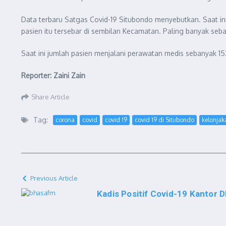
Data terbaru Satgas Covid-19 Situbondo menyebutkan. Saat in
pasien itu tersebar di sembilan Kecamatan. Paling banyak sebar
Saat ini jumlah pasien menjalani perawatan medis sebanyak 152 p
Reporter: Zaini Zain
Share Article
Tag:
corona
covid
covid 19
covid 19 di Situbondo
kelonjak
Previous Article
Kadis Positif Covid-19 Kantor 