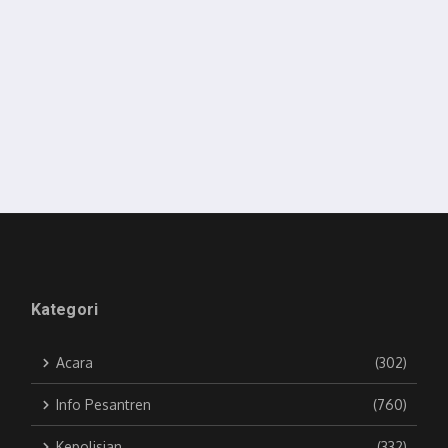
Kategori
Acara
(302)
Info Pesantren
(760)
Kepolisian
(332)