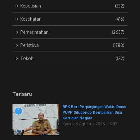
Kepolisian
(332)
Kesehatan
(416)
Pemerintahan
(2637)
Peristiwa
(1780)
Tokoh
(122)
Terbaru
BPK Beri Perpanjangan Waktu Dinas
1
PUPP Situbondo Kembalikan Sisa
Kerugian Negara
Kamis, 6 Agustus 2026 - 15:37