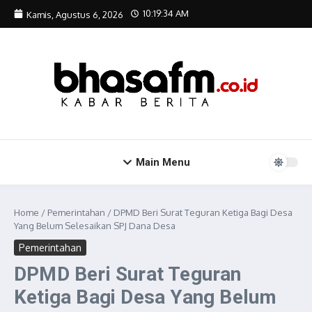
Lewati ke konten
10:19:35 AM
Kamis, Agustus 6, 2026
Main Menu
Home
/
Pemerintahan
/
DPMD Beri Surat Teguran Ketiga Bagi Desa
Yang Belum Selesaikan SPJ Dana Desa
Pemerintahan
DPMD Beri Surat Teguran
Ketiga Bagi Desa Yang Belum