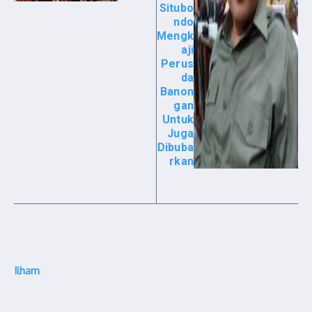
Situbo
ndo
Mengk
aji
Perus
da
Banon
gan
Untuk
Juga
Dibuba
rkan
Ilham