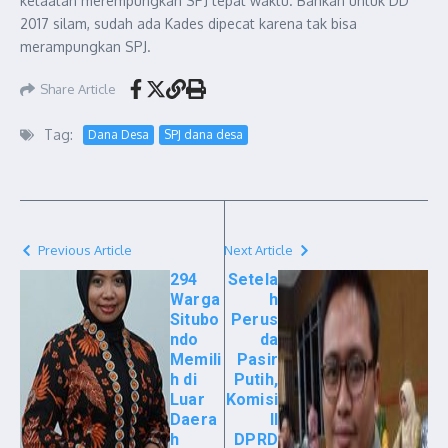
ketaatan merempungkan SPJ tepat waktu. Bahkan untuk DD
2017 silam, sudah ada Kades dipecat karena tak bisa
merampungkan SPJ.
Share Article
Tag:
Dana Desa
SPJ dana desa
Previous Article
Next Article
294
Setela
Warga
h
Situbo
Perus
ndo
da
Memili
Pasir
h di
Putih,
Luar
Komisi
Daera
II
h
DPRD