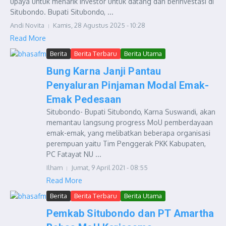
upaya untuk menarik investor untuk datang dan berinvestasi di
Situbondo. Bupati Situbondo, ...
Andi Novita
Kamis, 28 Agustus 2025 - 10:28
Read More
Berita
Berita Terbaru
Berita Utama
Bung Karna Janji Pantau
Penyaluran Pinjaman Modal Emak-
Emak Pedesaan
Situbondo- Bupati Situbondo, Karna Suswandi, akan
memantau langsung progress MoU pemberdayaan
emak-emak, yang melibatkan beberapa organisasi
perempuan yaitu Tim Penggerak PKK Kabupaten,
PC Fatayat NU ...
Ilham
Jumat, 9 April 2021 - 08:55
Read More
Berita
Berita Terbaru
Berita Utama
Pemkab Situbondo dan PT Amartha