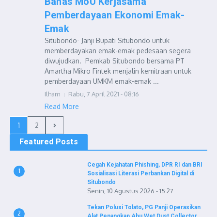
Bahas MoU Kerjasama
Pemberdayaan Ekonomi Emak-
Emak
Situbondo- Janji Bupati Situbondo untuk
memberdayakan emak-emak pedesaan segera
diwujudkan. Pemkab Situbondo bersama PT
Amartha Mikro Fintek menjalin kemitraan untuk
pemberdayaan UMKM emak-emak ...
Ilham
Rabu, 7 April 2021 - 08:16
Read More
1
2
Featured Posts
Cegah Kejahatan Phishing, DPR RI dan BRI
1
Sosialisasi Literasi Perbankan Digital di
Situbondo
Senin, 10 Agustus 2026 - 15:27
Tekan Polusi Tolato, PG Panji Operasikan
2
Alat Penangkap Abu Wet Dust Collector