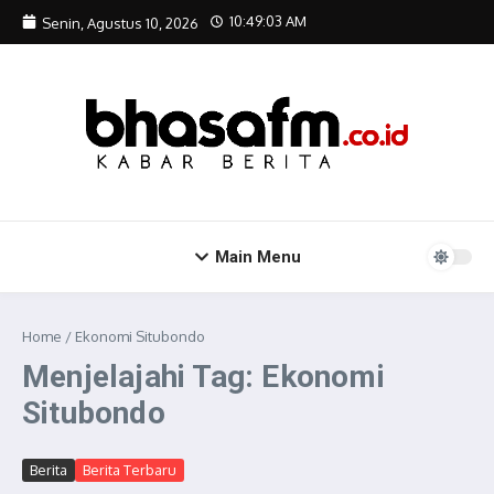
Lewati ke konten
10:49:04 AM
Senin, Agustus 10, 2026
Main Menu
Home
/
Ekonomi Situbondo
Menjelajahi Tag: Ekonomi
Situbondo
Berita
Berita Terbaru