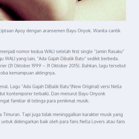
l) ciptaan Apoy dengan aransemen Bayu Onyok. Wanita cantik
” menjadi nomor kedua WALI setelah first single “Jamin Rasaku”
gu WALI yang lain, “Ada Gajah Dibalik Batu” sedikit berbeda.
ier (31 Oktober 1999 – 31 Oktober 2015). Bahkan, lagu tersebut
encoba kemampuan aktingnya.
nal. Lagu “Ada Gajah DiBalik Batu”(New Original) versi Nella
gdut kontemporer terbaik). Dan menurut Bayu Onyonk
at familiar di telinga para penikmat musik.
a Timuran. Tapi juga tidak meninggalkan karakter musik yang
untuk didengarkan baik oleh para fans Nella Lovers atau fans