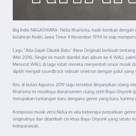
Big Indie NAGASWARA- Nella Kharisma, hadir kembali dengan m
kelahiran Kediri, Jawa Timur 4 November 1994 ini siap mempe
Lagu “Ada Gajah Dibalik Batu” (New Original) berkisah tentang 
(Mei 2014). Single ini masih diambil dari album ke-6 WALI, yak
Menurut WALI, di lagu inilah mereka menyentuh unsur musik dan
dipilih menjadi soundtrack sebuah sinetron dengan judul yan
Kini, di bulan Agustus 2019 lagu tersebut dinyanyikan ulang o
Kharisma ini musiknya diaransemen ulang oleh Bayu Onyonk (
merupakan tantangan baru dengana genre yang baru, karena unt
Komposisi musik versi Nella ini ada beberapa perpaduan genre
originalnya dan ditambah ciri khas Bayu Onyonk yang selalu m
Indoparawali.