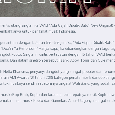
erilis ulang single hits WALI “Ada Gajah Dibalik Batu”(New Origina
rsembahkanya untuk penikmat musik Indonesia.
percintaan dengan balutan lirik–lirik jenaka, “Ada Gajah Dibalik Batu
ni “Doa’in Ya Penonton.” Hanya saja, jika dibandingkan dengan lagu-la
gdut koplo. Single ini dirilis bertepatan dengan 15 tahun WALI berkar
g sama. Dan dalam sinetron tersebut Faank, Apoy, Tomi, dan Ovie m
leh Nella Kharisma, penyanyi dangdut yang sangat populer dan fenome
peraih AMI Awards ’21 tahun 2018 kategori penata musik dandut/dan
uk musiknya sendiri sebelumnya original Wali Band, yang sudah sang
 musik (Pop Rock, Koplo dan Jaranan) lebih tepatnya musik Koplo Jaw
emakai unsur musik Koplo dan Gamelan. Alhasil lagunya sangat enak 