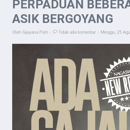
PERPADUAN BEBERA
ASIK BERGOYANG
Oleh
Gijayana Putri
Tidak ada komentar
Minggu, 25 Agu