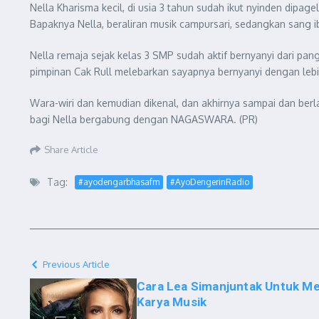
Nella Kharisma kecil, di usia 3 tahun sudah ikut nyinden dipa
Bapaknya Nella, beraliran musik campursari, sedangkan sang ib
Nella remaja sejak kelas 3 SMP sudah aktif bernyanyi dari p
pimpinan Cak Rull melebarkan sayapnya bernyanyi dengan lebih
Wara-wiri dan kemudian dikenal, dan akhirnya sampai dan berla
bagi Nella bergabung dengan NAGASWARA. (PR)
Share Article
Tag:
#ayodengarbhasafm
#AyoDengerinRadio
Previous Article
Cara Lea Simanjuntak Untuk Me
Karya Musik