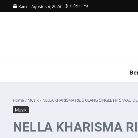
Lewati ke konten
11:05:13 PM
Kamis, Agustus 6, 2026
Be
Home
/
Musik
/
NELLA KHARISMA RILIS ULANG SINGLE HITS WALI 
Musik
NELLA KHARISMA RI