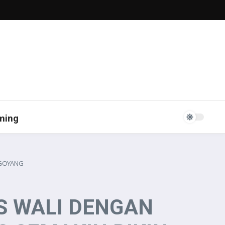
ming
RGOYANG
TS WALI DENGAN