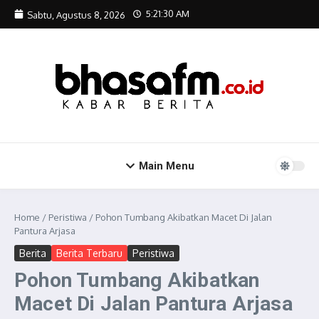
Lewati ke konten
5:21:31 AM
Sabtu, Agustus 8, 2026
Main Menu
Home
/
Peristiwa
/
Pohon Tumbang Akibatkan Macet Di Jalan
Pantura Arjasa
Berita
Berita Terbaru
Peristiwa
Pohon Tumbang Akibatkan
Macet Di Jalan Pantura Arjasa