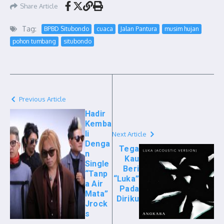
Share Article
Tag:
BPBD Situbondo
cuaca
Jalan Pantura
musim hujan
pohon tumbang
situbondo
Previous Article
Hadir
Kemba
li
Next Article
Denga
Tega
n
Kau
Single
Beri
“Tanp
“Luka”
a Air
Pada
Mata”
Diriku
Jrock
s