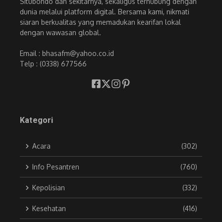
Situbondo dan sekitarnya, sekaligus terhubung dengan
dunia melalui platform digital. Bersama kami, nikmati
siaran berkualitas yang memadukan kearifan lokal
dengan wawasan global.
Email : bhasafm@yahoo.co.id
Telp : (0338) 677566
Kategori
Acara
(302)
Info Pesantren
(760)
Kepolisian
(332)
Kesehatan
(416)