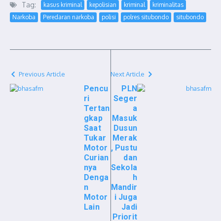
Tag:
kasus kriminal
kepolisian
kriminal
kriminalitas
Narkoba
Peredaran narkoba
polisi
polres situbondo
situbondo
Previous Article
Next Article
Pencu
PLN
ri
Seger
Tertan
a
gkap
Masuk
Saat
Dusun
Tukar
Merak
Motor
, Pustu
Curian
dan
nya
Sekola
Denga
h
n
Mandir
Motor
i Juga
Lain
Jadi
Priorit