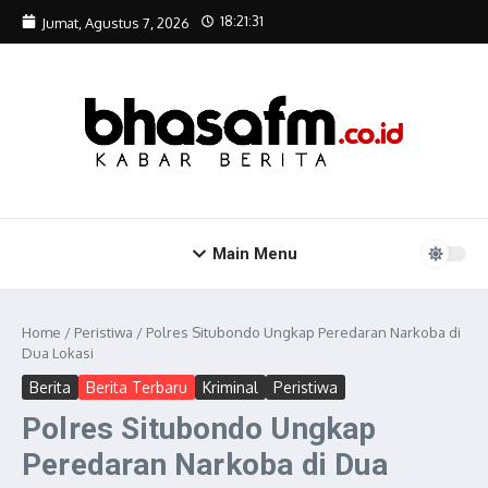
Lewati ke konten
18:21:31
Jumat, Agustus 7, 2026
Main Menu
Home
/
Peristiwa
/
Polres Situbondo Ungkap Peredaran Narkoba di
Dua Lokasi
Berita
Berita Terbaru
Kriminal
Peristiwa
Polres Situbondo Ungkap
Peredaran Narkoba di Dua