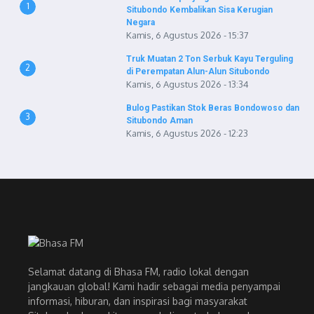
1
Situbondo Kembalikan Sisa Kerugian
Negara
Kamis, 6 Agustus 2026 - 15:37
Truk Muatan 2 Ton Serbuk Kayu Terguling
2
di Perempatan Alun-Alun Situbondo
Kamis, 6 Agustus 2026 - 13:34
Bulog Pastikan Stok Beras Bondowoso dan
3
Situbondo Aman
Kamis, 6 Agustus 2026 - 12:23
Selamat datang di Bhasa FM, radio lokal dengan
jangkauan global! Kami hadir sebagai media penyampai
informasi, hiburan, dan inspirasi bagi masyarakat